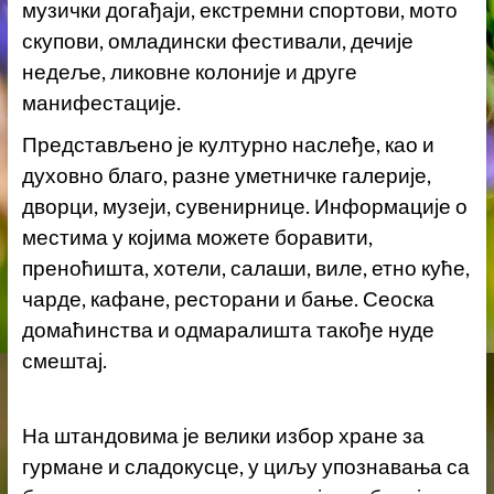
музички догађаји, екстремни спортови, мото
скупови, омладински фестивали, дечије
недеље, ликовне колоније и друге
манифестације.
Представљено је културно наслеђе, као и
духовно благо, разне уметничке галерије,
дворци, музеји, сувенирнице. Информације о
местима у којима можете боравити,
преноћишта, хотели, салаши, виле, етно куће,
чарде, кафане, ресторани и бање. Сеоска
домаћинства и одмаралишта такође нуде
смештај.
На штандовима је велики избор хране за
гурмане и сладокусце, у циљу упознавања са