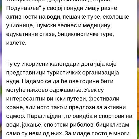
Подунавље“ у својој понуди имају разне
активности на води, пешачке туре, еколошке
учионице, шумски велнес и медицину,
едукативне стазе, бициклистичке туре,
излете.
Ту су и корисни календари догађаја које
представници туристичких организација
нуде. Надамо се да ће ове године бити
могуће њихово одржавање. Увек су
интересантни вински путеви, фестивали
хране, али исто тако и предлози за активни
одмор. Параглајдинг, пловидба и спортови на
води, јахање, спортски риболов, бициклизам
само су неки од њих. За младе постоје многи