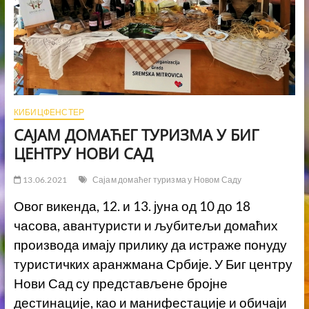
КИБИЦФЕНСТЕР
САЈАМ ДОМАЋЕГ ТУРИЗМА У БИГ
ЦЕНТРУ НОВИ САД
13.06.2021
Сајам домаћег туризма у Новом Саду
Овог викенда, 12. и 13. јуна од 10 до 18
часова, авантуристи и љубитељи домаћих
производа имају прилику да истраже понуду
туристичких аранжмана Србије. У Биг центру
Нови Сад су представљене бројне
дестинације, као и манифестације и обичаји