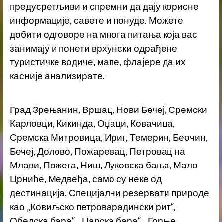
предусретљиви и спремни да дају корисне
информације, савете и понуде. Можете
добити одговоре на многа питања која вас
занимају и понети врхунски одрађене
туристичке водиче, мапе, флајере да их
касније анализирате.
Град Зрењанин, Вршац, Нови Бечеј, Сремски
Карловци, Кикинда, Оџаци, Ковачица,
Сремска Митровица, Ириг, Темерин, Беочин,
Бечеј, Долово, Пожаревац, Петровац на
Млави, Пожега, Ниш, Луковска бања, Мало
Црниће, Медвеђа, само су неке од
дестинација. Специјални резервати природе
као „Ковиљско петроварадински рит“,
Обедска бара“, „Царска бара“, „Горње