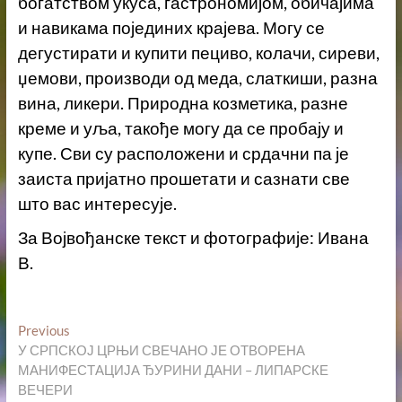
богатством укуса, гастрономијом, обичајима
и навикама појединих крајева. Могу се
дегустирати и купити пециво, колачи, сиреви,
џемови, производи од меда, слаткиши, разна
вина, ликери. Природна козметика, разне
креме и уља, такође могу да се пробају и
купе. Сви су расположени и срдачни па је
заиста пријатно прошетати и сазнати све
што вас интересује.
За Војвођанске текст и фотографије: Ивана
В.
Кретање
Previous
Previous
post:
У СРПСКОЈ ЦРЊИ СВЕЧАНО ЈЕ ОТВОРЕНА
чланка
МАНИФЕСТАЦИЈА ЂУРИНИ ДАНИ – ЛИПАРСКЕ
ВЕЧЕРИ