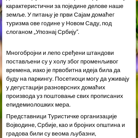
карактеристични за поједине делове наше
земље. У питању је први Сајам домаћег
туризма ове године у Новом Саду, под
слоганом „Упознај Србију“.
Многобројни и лепо сређени штандови
постављени су у холу због променљивог
времена, иако је првобитна идеја била да
буду на паркингу. Посетиоци могу да уживају
у дегустацији разноврсних домаћих
производа уз поштовање свих прописаних
епидемиолошких мера.
Представници Туристичке организације
Војводине, Србије, као и бројних општина и
градова били су веома љубазни,