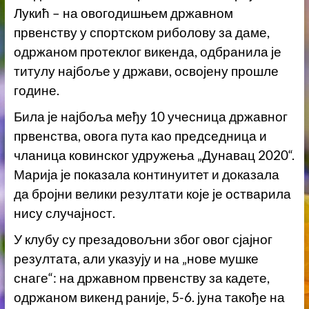
Лукић – на овогодишњем државном
првенству у спортском риболову за даме,
одржаном протеклог викенда, одбранила је
титулу најбоље у држави, освојену прошле
године.
Била је најбоља међу 10 учесница државног
првенства, овога пута као председница и
чланица ковинског удружења „Дунавац 2020“.
Марија је показала континуитет и доказала
да бројни велики резултати које је остварила
нису случајност.
У клубу су презадовољни због овог сјајног
резултата, али указују и на „нове мушке
снаге“: на државном првенству за кадете,
одржаном викенд раније, 5-6. јуна такође на