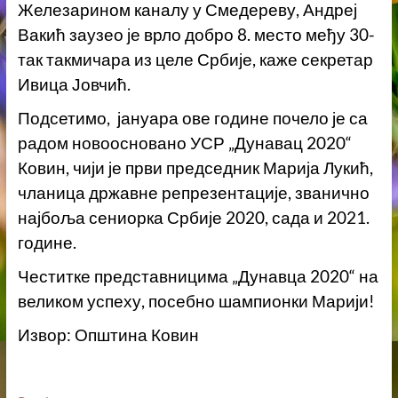
Железарином каналу у Смедереву, Андреј
Вакић заузео је врло добро 8. место међу 30-
так такмичара из целе Србије, каже секретар
Ивица Јовчић.
Подсетимо, јануара ове године почело је са
радом новоосновано УСР „Дунавац 2020“
Ковин, чији је први председник Марија Лукић,
чланица државне репрезентације, званично
најбоља сениорка Србије 2020, сада и 2021.
године.
Честитке представницима „Дунавца 2020“ на
великом успеху, посебно шампионки Марији!
Извор: Општина Ковин