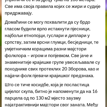
Све има своја правила којих се жири и судије
придржавају.
Домаћини се могу похвалити да су брдо
гласом будили врло истакнути пјесници,
најбољи етнопојци, гуслари и диплари у
српству, затим врсни глумци, бесједници, те
умјетничким корацима разни мајстори
фолклора – игром и попјевком. Све јаче и
знаменитије крајишке групе увесељавале су
походнике свих протеклих 20 Зборова, као и
најјачи фолк пјевачи крајишког предзнака.
Што се тиче косидбе, која је посластица
цијелог скупа, битно је напоменути да на 16
парцела од по 130 м2 мјесто заузму
најатрактивнији мајстори свог заната. Међу