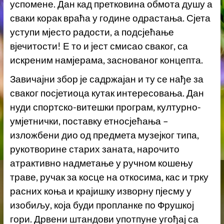
успомене. Дан кад претковина обмота душу а
сваки корак враћа у године одрастања. Сјета
уступи мјесто радости, а подсјећање
вјечитости! Е то и јест смисао сваког, са
искреним намјерама, заснованог концепта.
Завичајни збор је садржајан и ту се нађе за
сваког посјетиоца кутак интересовања. Дан
нуди спортско-витешки програм, културно-
умјетнички, поставку етносјећања –
изложбени дио од предмета музејког типа,
рукотворине старих заната, нарочито
атрактивно надметање у ручном кошењу
траве, ручак за косце на откосима, кас и трку
расних коња и крајишку изворну пјесму у
изобиљу, која буди пропланке по Фрушкој
гори. Дрвени штандови употпуне угођај са