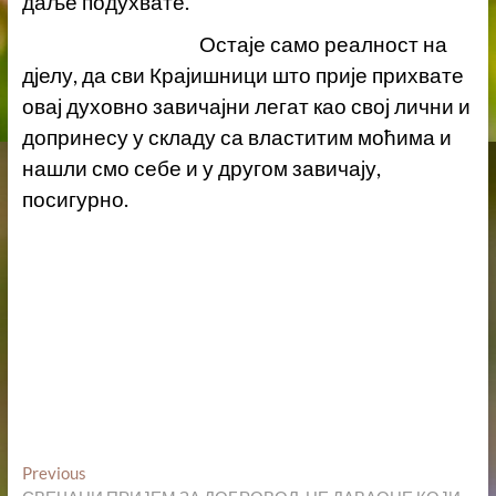
даље подухвате.
Остаје само реалност на
дјелу, да сви Крајишници што прије прихвате
овај духовно завичајни легат као свој лични и
допринесу у складу са властитим моћима и
нашли смо себе и у другом завичају,
посигурно.
Кретање
Previous
Previous