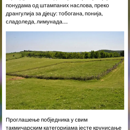
понудама од штампаних наслова, преко
дрангулија за дјецу: тобогана, понија,
сладоледа, лимунада….
Проглашење побједника у свим
такмичарским категоријама јесте крунисање