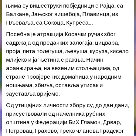
њима су вишеструки побједници с Рајца, са
Балкане, Јањског вишебоја, Плавинца, из
Пљеваља, са Сокоца, Купреса…
Посебна је атракција Косачки ручак због
садржаја од предачких залогаја: цицвара,
проја, пита полегуша, љевуша, куруза, кисело
млијеко и јагњетина с ражња. Начин
аранжирања, на везеним столњацима, од
стране провјерених домаћица у народним
ношњама, збиља, оставља утисак и
зауставља вријеме.
Од утицајних личности збору су, до дан дани,
присуствовали од начелника рубних
општина у Федерацији БиХ Гламоч, Дрвар,
Петровац, Грахово, преко чланова Градског