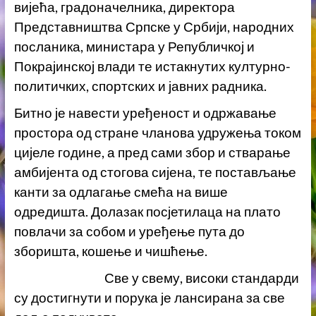
вијећа, градоначелника, директора
Представништва Српске у Србији, народних
посланика, министара у Републичкој и
Покрајинској влади те истакнутих културно-
политичких, спортских и јавних радника.
Битно је навести уређеност и одржавање
простора од стране чланова удружења током
цијеле године, а пред сами збор и стварање
амбијента од стогова сијена, те постављање
канти за одлагање смећа на више
одредишта. Долазак посјетилаца на плато
повлачи за собом и уређење пута до
зборишта, кошење и чишћење.
Све у свему, високи стандарди
су достигнути и порука је лансирана за све