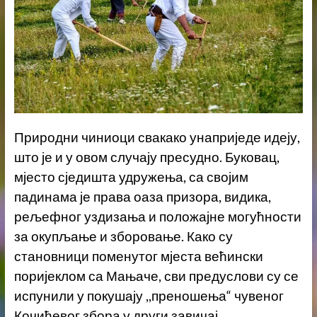
Природни чиниоци свакако унаприједе идеју,
што је и у овом случају пресудно. Буковац,
мјесто сједишта удружења, са својим
падинама је права оаза призора, видика,
рељефног уздизања и положајне могућности
за окупљање и зборовање. Како су
становници поменутог мјеста већински
поријеклом са Мањаче, сви предуслови су се
испунили у покушају ,,преношења“ чувеног
Кочићевог збора у други завичај.