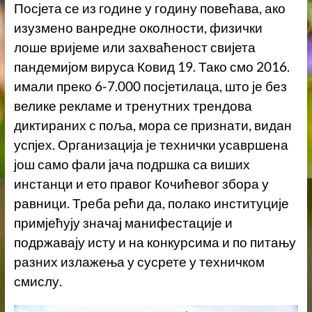
Посјета се из године у годину повећава, ако
изузмено ванредне околности, физички
лоше вријеме или захваћеност свијета
пандемијом вируса Ковид 19. Тако смо 2016.
имали преко 6-7.000 посјетилаца, што је без
велике рекламе и тренутних трендова
диктираних с поља, мора се признати, видан
успјех. Организација је технички усавршена
још само фали јача подршка са виших
инстанци и ето правог Кочићевог збора у
равници. Треба рећи да, полако институције
примјећују значај манифестације и
подржавају исту и на конкурсима и по питању
разних излажења у сусрете у техничком
смислу.