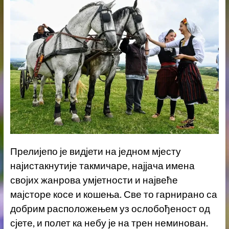
Прелијепо је видјети на једном мјесту
најистакнутије такмичаре, најјача имена
својих жанрова умјетности и највеће
мајсторе косе и кошења. Све то гарнирано са
добрим расположењем уз ослобођеност од
сјете, и полет ка небу је на трен неминован.