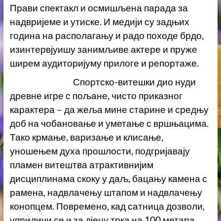
Прави спектакл и осмишљена парада за
надвријеме и утиске. И медији су задњих
година на располагању и радо походе брдо,
изинтервјуишу занимљиве актере и пруже
ширем аудиторијуму прилоге и репортаже.
Спортско-витешки дио нуди
древне игре с пољане, чисто приказног
карактера – да жеља мине старине и средњу
доб на чобановање и уметање с вршњацима.
Тако крмање, варизање и клисање,
уношењем духа прошлости, подгријавају
пламен витештва атрактивнијим
дисциплинама скоку у даљ, бацању камена с
рамена, надвлачењу штапом и надвлачењу
конопцем. Повремено, кад сатница дозволи,
уприличи се и за дјецу трка на 100 метара.