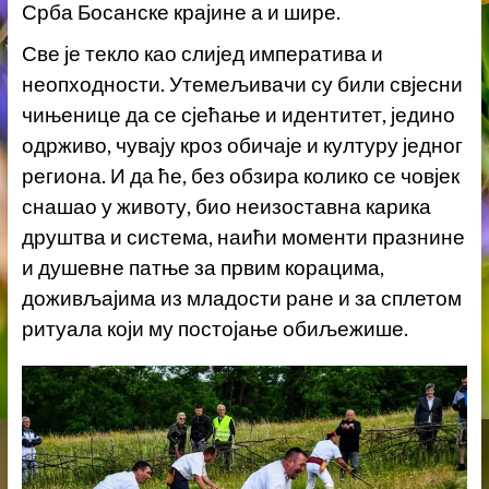
Срба Босанске крајине а и шире.
Све је текло као слијед императива и
неопходности. Утемељивачи су били свјесни
чињенице да се сјећање и идентитет, једино
одрживо, чувају кроз обичаје и културу једног
региона. И да ће, без обзира колико се човјек
снашао у животу, био неизоставна карика
друштва и система, наићи моменти празнине
и душевне патње за првим корацима,
доживљајима из младости ране и за сплетом
ритуала који му постојање обиљежише.