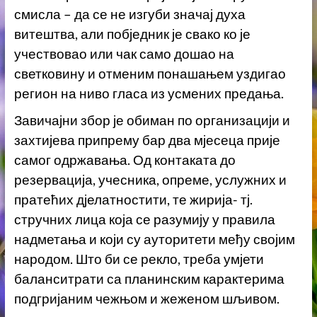
смисла – да се не изгуби значај духа
витештва, али побједник је свако ко је
учествовао или чак само дошао на
светковину и отменим понашањем уздигао
регион на ниво гласа из усмених предања.
Завичајни збор је обиман по организацији и
захтијева припрему бар два мјесеца прије
самог одржавања. Од контаката до
резервација, учесника, опреме, услужних и
пратећих дјелатностити, те жирија- тј.
стручних лица која се разумију у правила
надметања и који су ауторитети међу својим
народом. Што би се рекло, треба умјети
баланситрати са планинским карактерима
подгријаним чежњом и жеженом шљивом.