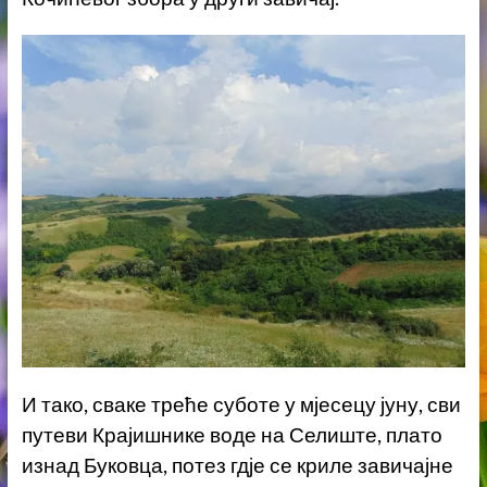
И тако, сваке треће суботе у мјесецу јуну, сви
путеви Крајишнике воде на Селиште, плато
изнад Буковца, потез гдје се криле завичајне