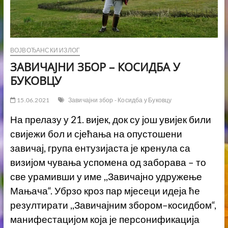
ВОЈВОЂАНСКИ ИЗЛОГ
ЗАВИЧАЈНИ ЗБОР – КОСИДБА У
БУКОВЦУ
15.06.2021
Завичајни збор - Косидба у Буковцу
На прелазу у 21. вијек, док су још увијек били
свијежи бол и сјећања на опустошени
завичај, група ентузијаста је кренула са
визијом чувања успомена од заборава – то
све урамивши у име ,,Завичајно удружење
Мањача“. Убрзо кроз пар мјесеци идеја ће
резултирати ,,Завичајним збором–косидбом“,
манифестацијом која је персонификација