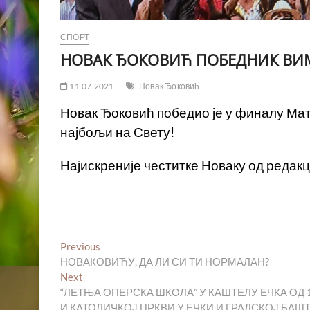
СПОРТ
НОВАК ЂОКОВИЋ ПОБЕДНИК ВИ
11.07.2021
Новак Ђоковић
Новак Ђоковић победио је у финалу Мате
најбољи на Свету!
Најискреније честитке Новаку од редакц
Кретање
Previous
Previous
post:
НОВАКОВИЋУ, ДА ЛИ СИ ТИ НОРМАЛАН?
чланка
Next
Next
post:
“ЛЕТЊА ОПЕРСКА ШКОЛА” У КАШТЕЛУ ЕЧКА ОД 1
И КАТОЛИЧКОЈ ЦРКВИ У ЕЧКИ И ГРАДСКОЈ БАШ