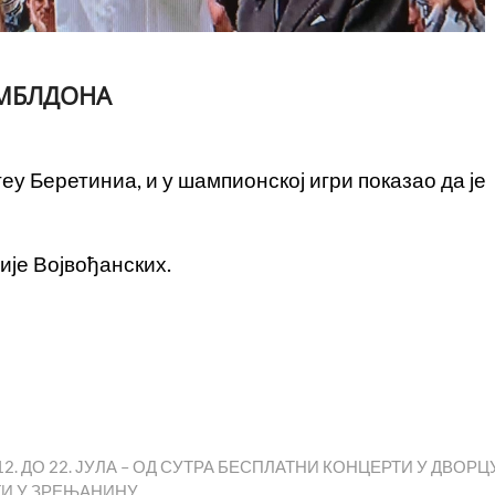
МБЛДОНА
у Беретиниа, и у шампионској игри показао да је
ије Војвођанских.
2. ДО 22. ЈУЛА – ОД СУТРА БЕСПЛАТНИ КОНЦЕРТИ У ДВОРЦ
ТИ У ЗРЕЊАНИНУ