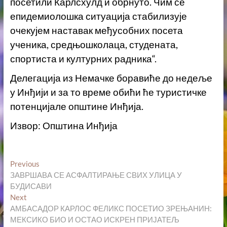
посетили Карлсхулд и обрнуто. Чим се
епидемиолошка ситуација стабилизује
очекујем наставак међусобних посета
ученика, средњошколаца, студената,
спортиста и културних радника“.
Делегација из Немачке боравиће до недеље
у Инђији и за то време обићи ће туристичке
потенцијале општине Инђија.
Извор: Општина Инђија
Кретање
Previous
Previous
post:
ЗАВРШАВА СЕ АСФАЛТИРАЊЕ СВИХ УЛИЦА У
чланка
БУДИСАВИ
Next
Next
post:
АМБАСАДОР КАРЛОС ФЕЛИКС ПОСЕТИО ЗРЕЊАНИН:
МЕКСИКО БИО И ОСТАО ИСКРЕН ПРИЈАТЕЉ