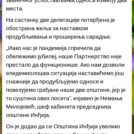
места.
На састанку две делегације потврђена је
обострана жеља за наставком
продубљивања и проширења сарадње.
„Иако нас је пандемија спречила да
обележимо јубилеј, наше Партнерство није
престало да функционише. Ако нам дозволи
епидемиолошка ситуација наставићемо још
снажније да продубљујемо односе и
повезујемо грађане наше две општине, јер је
то суштина ових посета“, изјавио је Немања
Милојевић, шеф кабинета председника
општине Инђија.
Он је додао да се Општина Инђија увелико