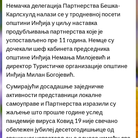
Немачка делегација Партнерства Бешка-
Карлсхулд налази се у тродневној посети
општини Инђија у циљу наставка
продубљивања партнерства које је
успостављено пре 11 година. Немце су
дочекали шеф кабинета председника
општине Инђија Немања Милојевић и
директор Туристичке организације општине
Инђија Милан Богојевић.
Сумирајући досадашње заједничке
активности представници локалне
самоуправе и Партнерства изразили су
жаљење што прошле године услед
пандемије вируса Ковид 19 није свечано
обележен јубилеј десетогодишњице од
званичног успостављања односа између два