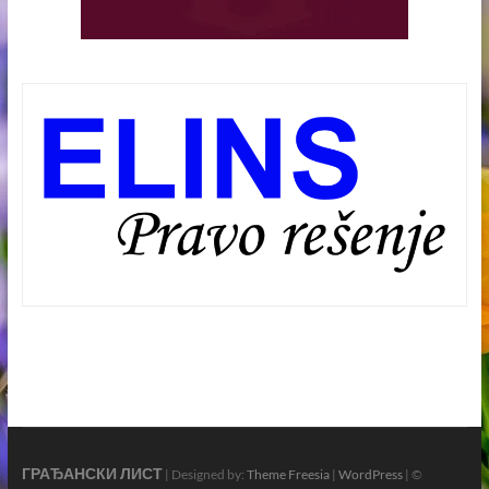
ГРАЂАНСКИ ЛИСТ
| Designed by:
Theme Freesia
|
WordPress
| ©