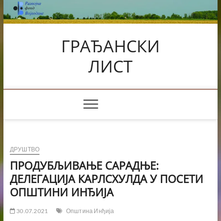
Skip
to
content
ГРАЂАНСКИ
ЛИСТ
ДРУШТВО
ПРОДУБЉИВАЊЕ САРАДЊЕ:
ДЕЛЕГАЦИЈА КАРЛСХУЛДА У ПОСЕТИ
ОПШТИНИ ИНЂИЈА
30.07.2021
Општина Инђија