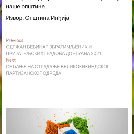
наше општине.
Извор: Општина Инђија
Кретање
Previous
Previous
post:
ОДРЖАН ВЕБИНАР ЗБРАТИМЉЕНИХ И
чланка
ПРИЈАТЕЉСКИХ ГРАДОВА ДОНГУАНА 2021
Next
Next
post:
СЕЋАЊЕ НА СТРАДАЊЕ ВЕЛИКОКИКИНДСКОГ
ПАРТИЗАНСКОГ ОДРЕДА