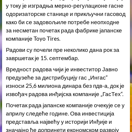
у току је изградња мерно-регулационе гасне
одоризаторске станице и прикључни гасовод
како би се задовољиле потребе неопходне
за несметан почетак рада фабрике јапанске
компаније Toyo Tires.
Радови су почели пре неколико дана рок за
завршетак је 15. септембар.
Вредност радова чији је инвеститор Јавно
предузеће за дистрибуцију гас „Ингас“
износи 25,6 милиона динара без пдв-а, док је
извођач радова инђијска компаније „ГасТех“.
Почетак рада јапанске компаније очекује се у
априлу следеће године. Ова инвестиција
представља највећу у историји Инђије и
значајно ће допринети економском развоју