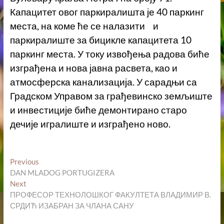
Капацитет овог паркиралишта је 40 паркинг
места, на коме ће се налазити и
паркиралиште за бицикле капацитета 10
паркинг места. У току извођења радова биће
изграђена и нова јавна расвета, као и
атмосферска канализација. У сарадњи са
Градском Управом за грађевинско земљиште
и инвестиције биће демонтирано старо
дечије игралиште и изграђено ново.
Кретање
Previous
Previous
post:
DAN MLADOG PORTUGIZERA
чланка
Next
Next
post:
ПРОФЕСОР ТЕХНОЛОШКОГ ФАКУЛТЕТА ВЛАДИМИР В.
СРДИЋ ИЗАБРАН ЗА ЧЛАНА САНУ