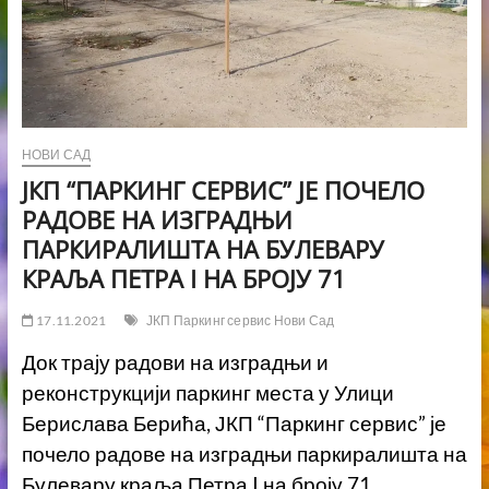
НОВИ САД
ЈКП “ПАРКИНГ СЕРВИС” ЈЕ ПОЧЕЛО
РАДОВЕ НА ИЗГРАДЊИ
ПАРКИРАЛИШТА НА БУЛЕВАРУ
КРАЉА ПЕТРА I НА БРОЈУ 71
17.11.2021
ЈКП Паркинг сервис Нови Сад
Док трају радови на изградњи и
реконструкцији паркинг места у Улици
Берислава Берића, ЈКП “Паркинг сервис” је
почело радове на изградњи паркиралишта на
Булевару краља Петра I на броју 71.