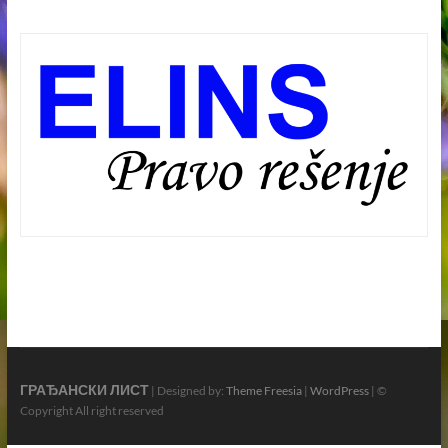
ГРАЂАНСКИ ЛИСТ
| Designed by:
Theme Freesia
|
WordPress
| ©
Copyright All right reserved