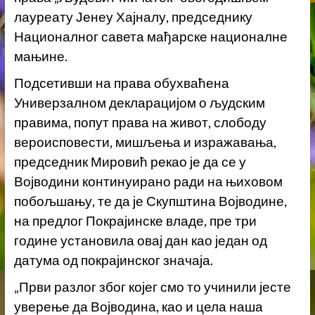
лауреату Јенеу Хајналу, председнику
Националног савета мађарске националне
мањине.
Подсетивши на права обухваћена
Универзалном декларацијом о људским
правима, попут права на живот, слободу
вероисповести, мишљења и изражавања,
председник Мировић рекао је да се у
Војводини континуирано ради на њиховом
побољшању, те да је Скупштина Војводине,
на предлог Покрајинске владе, пре три
године установила овај дан као један од
датума од покрајинског значаја.
„Први разлог због којег смо то учинили јесте
уверење да Војводина, као и цела наша