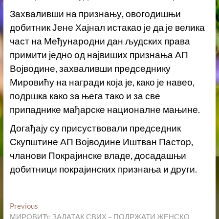
Захваливши на признању, овогодишњи
добитник Јене Хајнал истакао је да је велика
част на Међународни дан људских права
примити једно од највиших признања АП
Војводине, захваливши председнику
Мировићу на награди која је, како је навео,
подршка како за њега тако и за све
припаднике мађарске националне мањине.
Догађају су присуствовали председник
Скупштине АП Војводине Иштван Пастор,
чланови Покрајинске владе, досадашњи
добитници покрајинских признања и други.
Кретање
Previous
Previous
post:
МИРОВИЋ: ЗАДАТАК СВИХ – ПОДРЖАТИ ЖЕНСКО