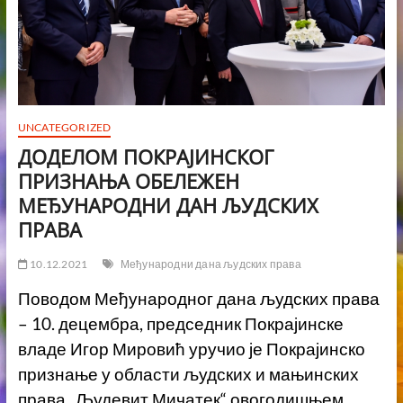
UNCATEGORIZED
ДОДЕЛОМ ПОКРАЈИНСКОГ
ПРИЗНАЊА ОБЕЛЕЖЕН
МЕЂУНАРОДНИ ДАН ЉУДСКИХ
ПРАВА
10.12.2021
Међународни дана људских права
Поводом Међународног дана људских права
– 10. децембра, председник Покрајинске
владе Игор Мировић уручио је Покрајинско
признање у области људских и мањинских
права „Људевит Мичатек“ овогодишњем