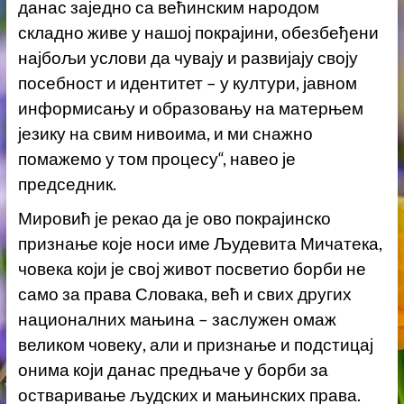
данас заједно са већинским народом
складно живе у нашој покрајини, обезбеђени
најбољи услови да чувају и развијају своју
посебност и идентитет – у култури, јавном
информисању и образовању на матерњем
језику на свим нивоима, и ми снажно
помажемо у том процесу“, навео је
председник.
Мировић је рекао да је ово покрајинско
признање које носи име Људевита Мичатека,
човека који је свој живот посветио борби не
само за права Словака, већ и свих других
националних мањина – заслужен омаж
великом човеку, али и признање и подстицај
онима који данас предњаче у борби за
остваривање људских и мањинских права.