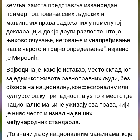
земља, заиста представља изванредан
пример поштовања свих људских и
мањинских права садржаних у поменутој
декларацији, док је други разлог то што је
њихово очување, неговање и унапређивање
наше чврсто и трајно опредељење“, изјавио
је Мировић.
Војводина је, како је истакао, место складног
заједничког живота равноправних људи, без
обзира на националну, конфесионалну или
културолошку припадност, а уз то и место где
националне мањине уживају сва права, чији
је ниво често и изнад највиших
међународних стандарда.
„То значи да су националним мањинама, које