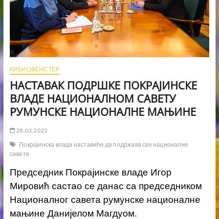
КИБИЦФЕНСТЕР
НАСТАВАК ПОДРШКЕ ПОКРАЈИНСКЕ
ВЛАДЕ НАЦИОНАЛНОМ САВЕТУ
РУМУНСКЕ НАЦИОНАЛНЕ МАЊИНЕ
28.03.2022
Покрајинска влада наставиће да подржава све националне
савете
Председник Покрајинске владе Игор
Мировић састао се данас са председником
Националног савета румунске националне
мањине Данијелом Магдуом.