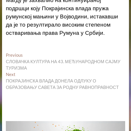
Магду је захвалио на континуираној
подршци коју Покрајинска влада пружа
румунској мањини у Војводини, истакавши
да је то резултирало високим степеном
остваривања права Румуна у Србији.
Кретање
Previous
Previous
post:
СЛОВАЧКА КУЛТУРА НА 43. МЕЂУНАРОДНОМ САЈМУ
чланка
ТУРИЗМА
Next
Next
post:
ПОКРАЈИНСКА ВЛАДА ДОНЕЛА ОДЛУКУ О
ОБРАЗОВАЊУ САВЕТА ЗА РОДНУ РАВНОПРАВНОСТ