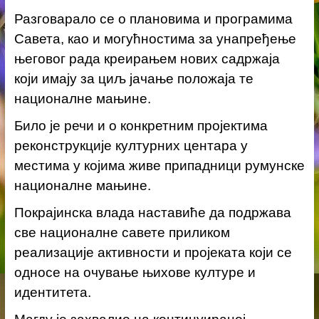
Разговарало се о плановима и програмима
Савета, као и могућностима за унапређење
његовог рада креирањем нових садржаја
који имају за циљ јачање положаја те
националне мањине.
Било је речи и о конкретним пројектима
реконструкције културних центара у
местима у којима живе припадници румунске
националне мањине.
Покрајинска влада наставиће да подржава
све националне савете приликом
реализације активности и пројеката који се
односе на очување њихове културе и
идентитета.