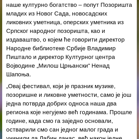
наше културно богатство – попут Позоришта
младих из Новог Сада, новосадских
ликовних уметница, оперских уметника из
Српског народног позоришта, као и
издаваштво, о којем ће говорити директор
Народне библиотеке Србије Владимир
Пиштало и директор Културног центра
Војводине „Милош Црњански“ Ненад
Шапоња.
„Овај фестивал, који је празник музике,
позоришне и ликовне уметности, само је још
једна потврда добрих односа наша два
региона које негујемо већ годинама. Прошле
године, када смо га заједно основали,
остварили смо сан једног малог града и
учинили да Лабин данас, већ након једне