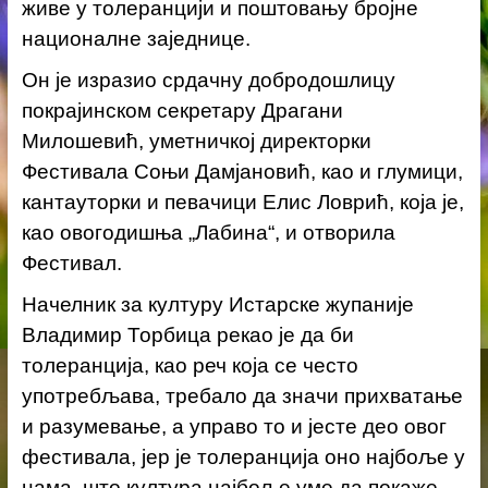
живе у толеранцији и поштовању бројне
националне заједнице.
Он је изразио срдачну добродошлицу
покрајинском секретару Драгани
Милошевић, уметничкој директорки
Фестивала Соњи Дамјановић, као и глумици,
кантауторки и певачици Елис Ловрић, која је,
као овогодишња „Лабина“, и отворила
Фестивал.
Начелник за културу Истарске жупаније
Владимир Торбица рекао је да би
толеранција, као реч која се често
употребљава, требало да значи прихватање
и разумевање, а управо то и јесте део овог
фестивала, јер је толеранција оно најбоље у
нама, што култура најбоље уме да покаже.