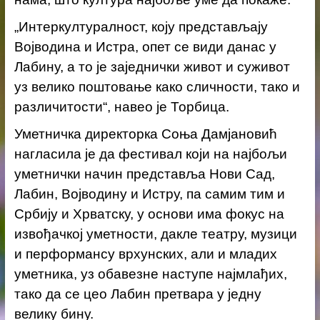
„Интеркултуралност, коју представљају
Војводина и Истра, опет се види данас у
Лабину, а то је заједнички живот и суживот
уз велико поштовање како сличности, тако и
различитости“, навео је Торбица.
Уметничка директорка Соња Дамјановић
нагласила је да фестивал који на најбољи
уметнички начин представља Нови Сад,
Лабин, Војводину и Истру, па самим тим и
Србију и Хрватску, у основи има фокус на
извођачкој уметности, дакле театру, музици
и перформансу врхунских, али и младих
уметника, уз обавезне наступе најмлађих,
тако да се цео Лабин претвара у једну
велику бину.