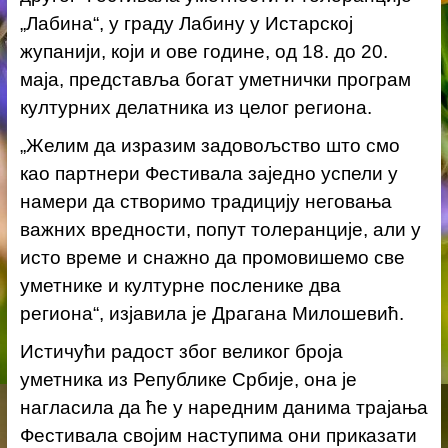
„Лабина“, у граду Лабину у Истарској
жупанији, који и ове године, од 18. до 20.
маја, представља богат уметнички програм
културних делатника из целог региона.
„Желим да изразим задовољство што смо
као партнери Фестивала заједно успели у
намери да створимо традицију неговања
важних вредности, попут толеранције, али у
исто време и снажно да промовишемо све
уметнике и културне посленике два
региона“, изјавила је Драгана Милошевић.
Истичући радост због великог броја
уметника из Републике Србије, она је
нагласила да ће у наредним данима трајања
Фестивала својим наступима они приказати