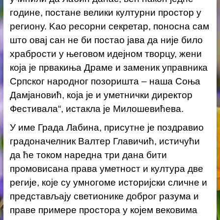
године, постане велики културни простор у
региону. Kао ресорни секретар, поносна сам
што овај сан не би постао јава да није било
храбрости у његовом идејном творцу, жени
која је првакиња Драме и заменик управника
Српског народног позоришта – наша Соња
Дамјановић, која је и уметнички директор
Фестивала“, истакла је Милошевићева.
У име Града Лабина, присутне је поздравио
градоначелник Валтер Главичић, истичући
да ће током наредна три дана бити
промовисана права уметност и култура две
регије, које су умногоме историјски сличне и
представљају светионике доброг разума и
праве примере простора у којем вековима