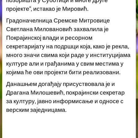
позоришта у Суботици и многе друге
пројекте“, истакао је Мировић.
Градоначелница Сремске Митровице
Светлана Миловановић захвалила је
Покрајинској влади и ресорном
секретаријату на подршци која, како је рекла,
много значи свима који раде у институцијама
културе али и грађанима у свим местима у
којима ће ови пројекти бити реализовани.
Данашњем догађају присуствовала је и
Драгана Милошевић, покрајински секретар
за културу, јавно информисање и односе с
верским заједницама.