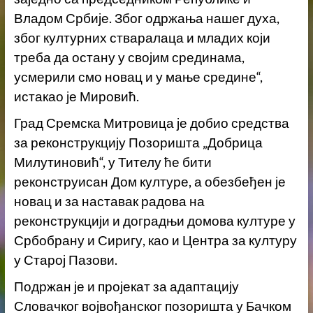
Владом Србије. Због одржања нашег духа,
због културних стваралаца и младих који
треба да остану у својим срединама,
усмерили смо новац и у мање средине“,
истакао је Мировић.
Град Сремска Митровица је добио средства
за реконструкцију Позоришта „Добрица
Милутиновић“, у Тителу ће бити
реконструисан Дом културе, а обезбеђен је
новац и за наставак радова на
реконструкцији и доградњи домова културе у
Србобрану и Сиригу, као и Центра за културу
у Старој Пазови.
Подржан је и пројекат за адаптацију
Словачког војвођанског позоришта у Бачком