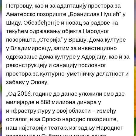
Петровцу, као и за адаптацију простора за
Аматерско позориште „Бранислав Нушић“ у
Шиду. Обезбеђен је и новац за радове на
текућем одржавању објекта Народног
позоришта „Стерија“ у Вршцу, Дома културе
у Владимировцу, затим за инвестиционо
одржавање Дома културе у Адорјану, као и за
реконструкцију и санацију пословног
простора за културно-уметничку делатност и
забаву у Опову.
„Од 2016. године до данас уложили смо две
милијарде и 888 милиона динара у
инфраструктуру у овој области – између
осталог, и за Српско народно позориште,
наш најстарији театар, изградњу Народног