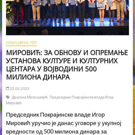
КИБИЦФЕНСТЕР
МИРОВИЋ: ЗА ОБНОВУ И ОПРЕМАЊЕ
УСТАНОВА КУЛТУРЕ И КУЛТУРНИХ
ЦЕНТАРА У ВОЈВОДИНИ 500
МИЛИОНА ДИНАРА
22.05.2023
Драгана Милошевић
Председник Покрајинске владе Игор
Мировић
Председник Покрајинске владе Игор
Мировић уручио је данас уговоре у укупној
вредности од 500 милиона динара за