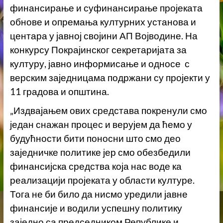
финансирање и суфинансирање пројеката
обнове и опремања културних установа и
центара у јавној својини АП Војводине. На
конкурсу Покрајинског секретаријата за
културу, јавно информисање и односе с
верским заједницама подржани су пројекти у
11 градова и општина.
„Издвајањем ових средстава покренули смо
један снажан процес и верујем да ћемо у
будућности бити поносни што смо део
заједничке политике јер смо обезбедили
финансијска средства која нас воде ка
реализацији пројеката у области културе.
Тога не би било да нисмо уредили јавне
финансије и водили успешну политику
заједно са председником Републике и