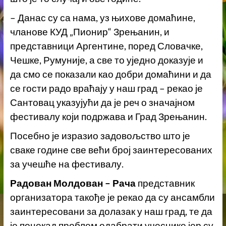
– Данас су са нама, уз њихове домаћине,
чланове КУД „Пионир“ Зрењанин, и
представници Аргентине, поред Словачке,
Чешке, Румуније, а све то уједно доказује и
да смо се показали као добри домаћини и да
се гости радо враћају у наш град – рекао је
Сантовац указујући да је реч о значајном
фестивалу који подржава и Град Зрењанин.
Посебно је изразио задовољство што је
сваке године све већи број заинтересованих
за учешће на фестивалу.
Радован Молдован – Рача
представник
организатора такође је рекао да су ансамбли
заинтересовани за долазак у наш град, те да
је понекад проблем одабрати учеснике јер су