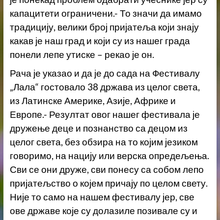
капацитети ограничени.- То значи да имамо
традицију, велики број пријатеља који знају
какав је наш град и који су из нашег града
понели лепе утиске – рекао је он.
Рача је указао и да је до сада на Фестивалу
„Лала“ гостовало 38 држава из целог света,
из Латинске Америке, Азије, Африке и
Европе.- Резултат овог нашег фестивала је
дружење деце и познанство са децом из
целог света, без обзира на то којим језиком
говоримо, на нацију или верска опредељења.
Сви се они друже, сви понесу са собом лепо
пријатељство о којем причају по целом свету.
Није то само на нашем фестивалу јер, све
ове државе које су долазиле позивале су и