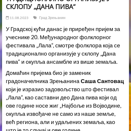
СКЛОПУ „ДАНА ПИВА“
11.08.2023
Град Зрењанин
У Градској кући данас је приређен пријем за
учеснике 20. Међународног фолклорног
фестивала „Лала“, смотре фолклора која се
традиционално организује у склопу „Дана
пива“ и окупља ансамбле из више земаља.
Домаћин пријема био је заменик
градоначелника Зрењанина
Саша Сантовац
који је изразио задовољство што фестивал
„Лала“, као саставни део Дана пива који од
ове године носе жиг „Најбоље из Војводине,
окупља извођаче не само из наше земље,
већ региона, али и удаљених земаља, као
што је то случај и ове године.