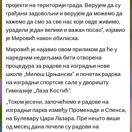
пројекти на територији града. Верујем да су
грађани задовољни и верујем да можемо да
кажемо да смо за све нас који овде живимо,
урадили један велики и важан посао“, изјавио
је Мировић након обиласка.
Мировић је најавио овом приликом да ће у
наредним недељама бити отворена
процедура за радове на изградњи нове
школе „Милош Црњански“ и почетак радова
на изградњи спортске сале у дворишту
Гимназије „Лаза Kостић“.
„Током јесени, започећемо и радове на
изградњи парка између Променаде и Спенса,
на Булевару Цара Лазара. Пре нешто више
од месец дана почели су радови на