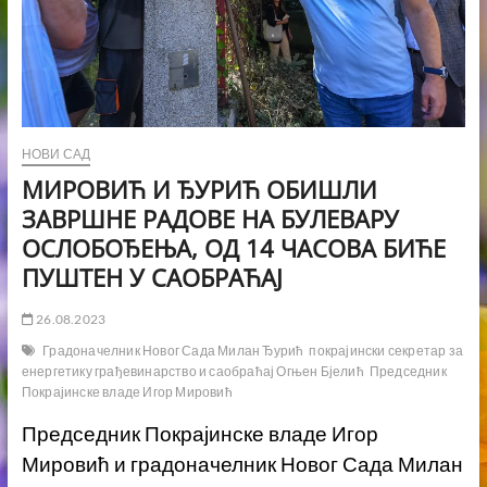
НОВИ САД
МИРОВИЋ И ЂУРИЋ ОБИШЛИ
ЗАВРШНЕ РАДОВЕ НА БУЛЕВАРУ
ОСЛОБОЂЕЊА, ОД 14 ЧАСОВА БИЋЕ
ПУШТЕН У САОБРАЋАЈ
26.08.2023
Градоначелник Новог Сада Милан Ђурић
покрајински секретар за
енергетику грађевинарство и саобраћај Огњен Бјелић
Председник
Покрајинске владе Игор Мировић
Председник Покрајинске владе Игор
Мировић и градоначелник Новог Сада Милан