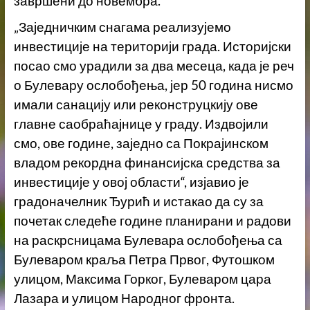
завршени до новембра.
„Заједничким снагама реализујемо
инвестиције на територији града. Историјски
посао смо урадили за два месеца, када је реч
о Булевару ослобођења, јер 50 година нисмо
имали санацију или реконструцкију ове
главне саобраћајнице у граду. Издвојили
смо, ове године, заједно са Покрајинском
владом рекордна финансијска средства за
инвестиције у овој области“, изјавио је
градоначелник Ђурић и истакао да су за
почетак следеће године планирани и радови
на раскрсницама Булевара ослобођења са
Булеваром краља Петра Првог, Футошком
улицом, Максима Горког, Булеваром цара
Лазара и улицом Народног фронта.