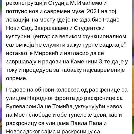
реконструкцији Студија М. Имаћемо и
потпуно нов и савремен музеј 2021 на тој
локацији, на месту где је некада био Радио
Нови Сад. Завршавамо и Студентски
културни центар са великом функционалном
салом која ће служити за културне садржаје“,
истакао је Мировић и нагласио да се
завршавају и радови на Каменици 3, те да је у
току и процедура за набавку најсавременије
опреме.
Радове на обнови коловоза од раскрснице са
улицом Народног фронта до раскрснице са
Булеваром Јаше Томића, укључујући навоз
на Мост слободе и обе тунелске цеви, као и
раскрсницу са улицама Павла Папа и
Новосадског сајма и раскрсницу са