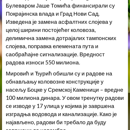
Булеваром Јаше Томића финансирали су
Покрајинска влада и Град Нови Сад.
Изведена је замена асфалтних слојева у
целој ширини постојећег коловоза,
делимична замена дотрајалих тампонских
слојева, поправка елемената пута и
саобраћајне сигнализације. Вредност
радова износи 550 милиона.
Мировић и Ђурић обишли су и радове на
обнављању коловозне конструкције у
насељу Боцке у Сремској Каменици – вредне
100 милиона динара. У овом тренутку радови
се изводе у 17 улица у којима је завршена
изградња водовода и канализације. Како је
најављено, радови би требало да буду