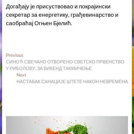
Догађају је присуствовао и покрајински
секретар за енергетику, грађевинарство и
саобраћај Огњен Бјелић.
Кретање
Previous
Previous
post:
СИНОЋ СВЕЧАНО ОТВОРЕНО СВЕТСКО ПРВЕНСТВО
чланка
У РИБОЛОВУ, ЗА ВИКЕНД ТАКМИЧЕЊЕ
Next
Next
post:
НАСТАВАК САНАЦИЈЕ ШТЕТЕ НАКОН НЕВРEМЕНА