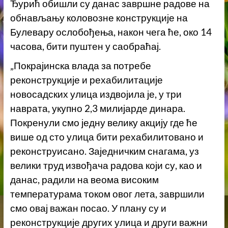
Ђурић обишли су данас завршне радове на
обнављању коловозне конструкције на
Булевару ослобођења, након чега ће, око 14
часова, бити пуштен у саобраћај.
„Покрајинска влада за потребе
реконструкције и рехабилитације
новосадских улица издвојила је, у три
наврата, укупно 2,3 милијарде динара.
Покренули смо једну велику акцију где ће
више од сто улица бити рехабилитовано и
реконструисано. Заједничким снагама, уз
велики труд извођача радова који су, као и
данас, радили на веома високим
температурама током овог лета, завршили
смо овај важан посао. У плану су и
реконструкције других улица и други важни