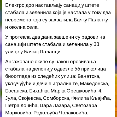
Електро доо настављају санацију штете
стабала и зеленила која је настала у току два
невремена која су захватила Бачку Паланку
и околна села.
У протекла два дана завшени су радови на
санацији штете стабала и зеленила у 33
улице у Бачкој Паланци.
Ангажоване екипе су након орезивања
стабала на депонију одвезле 56 приколица
биоотпада из следећих улица: Банатска,
укључујући и дечије игралиште, Македонска,
Босанска, Бихаћка, Марка Орешковића, 4.
Јула, Скојевска, Сомборска, Филипа Кљајића,
Петра Кочића, Цара Лазара, Светозара
Марковића, Родољуба Чолаковића,