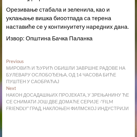
Орезивање стабала и зеленила, као и
уклањање вишка биоотпада са терена
наставиће се у континуитету наредних дана.
Извор: Општина Бачка Паланка
Кретање
Previous
Previous
post:
МИРОВИЋ И ЂУРИЋ ОБИШЛИ ЗАВРШНЕ РАДОВЕ НА
чланка
БУЛЕВАРУ ОСЛОБОЂЕЊА, ОД 14 ЧАСОВА БИЋЕ
ПУШТЕН У САОБРАЋАЈ
Next
Next
post:
НАКОН ДОСАДАШЊИХ ПРОЈЕКАТА, У ЗРЕЊАНИНУ ЋЕ
СЕ СНИМАТИ ЈОШ ДВЕ ДОМАЋЕ СЕРИЈЕ -“FILM
FRIENDLY” ГРАД, НАКЛОЊЕН ФИЛМСКОЈ ИНДУСТРИЈИ