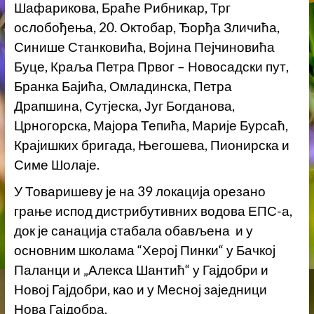
Шафарикова, Браће Рибникар, Трг
ослобођења, 20. Октобар, Ђорђа Зличића,
Синише Станковића, Војина Пејчиновића
Буце, Краља Петра Првог – Новосадски пут,
Бранка Бајића, Омладинска, Петра
Драпшина, Сутјеска, Југ Богданова,
Црногорска, Мајора Тепића, Марије Бурсаћ,
Крајишких бригада, Његошева, Пионирска и
Симе Шолаје.
У Товаришеву је на 39 локација орезано
грање испод дистрибутивних водова ЕПС-а,
док је санација стабала обављена и у
основним школама “Херој Пинки“ у Бачкој
Паланци и „Алекса Шантић“ у Гајдобри и
Новој Гајдобри, као и у Месној заједници
Нова Гајдобра.