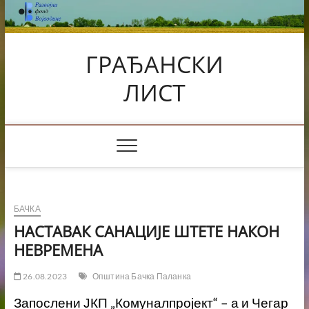
Skip
to
content
ГРАЂАНСКИ
ЛИСТ
БАЧКА
НАСТАВАК САНАЦИЈЕ ШТЕТЕ НАКОН
НЕВРEМЕНА
26.08.2023
Општина Бачка Паланка
Запослени ЈКП „Комуналпројект“ – а и Чегар