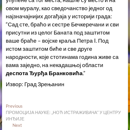
овом муралу, као сведочанство једног од
најзначајнијих догађаја у историји града:
“Сад сте, браћо и сестре Бечкеречани и сви
присутни из целог Баната под заштитом
ваше браће – војске краља Петра I. Под
истом заштитом биће и све друге
народности, које стотинама година живе са
вама заједно, на некадашњој области
деспота Ђурђа Бранковића
.”
Извор: Град Зрењанин
Кретање
Previous
Previous
post:
ПРОМОЦИЈА НАУКЕ: „НОЋ ИСТРАЖИВАЧА“ У ЦЕНТРУ
чланка
ИНЂИЈЕ
Next
Next