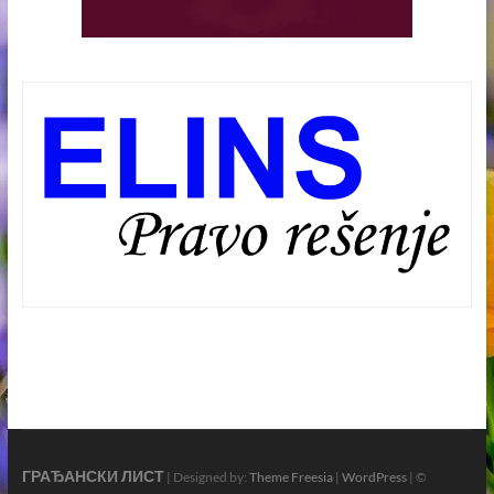
ГРАЂАНСКИ ЛИСТ
| Designed by:
Theme Freesia
|
WordPress
| ©