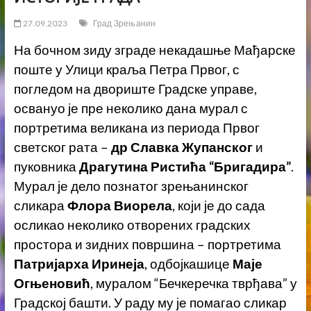
27.09.2023
Град Зрењанин
На бочном зиду зграде некадашње Мађарске
поште у Улици краља Петра Првог, с
погледом на двориште Градске управе,
освануо је пре неколико дана мурал с
портретима великана из периода Првог
светског рата –
др Славка Жупанског
и
пуковника
Драгутина Ристића “Бригадира”
.
Мурал је дело познатог зрењанинског
сликара
Флора Виорела
, који је до сада
осликао неколико отворених градских
простора и зидних површина – портретима
Патријарха Иринеја
, одбојкашице
Маје
Огњеновић
, муралом “Бечкеречка тврђава” у
Градској башти. У раду му је помагао сликар