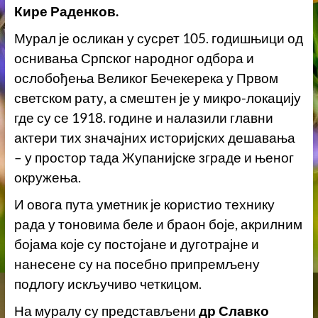
Кире Раденков.
Мурал је осликан у сусрет 105. годишњици од
оснивања Српског народног одбора и
ослобођења Великог Бечекерека у Првом
светском рату, а смештен је у микро-локацију
где су се 1918. године и налазили главни
актери тих значајних историјских дешавања
– у простор тада Жупанијске зграде и њеног
окружења.
И овога пута уметник је користио технику
рада у тоновима беле и браон боје, акрилним
бојама које су постојане и дуготрајне и
нанесене су на посебно припремљену
подлогу искључиво четкицом.
На муралу су представљени
др Славко