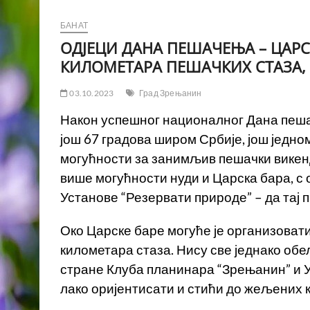
БАНАТ
ОДЈЕЦИ ДАНА ПЕШАЧЕЊА – ЦАРС
КИЛОМЕТАРА ПЕШАЧКИХ СТАЗА, 
03.10.2023
Град Зрењанин
Након успешног националног Дана пеша
још 67 градова широм Србије, још једно
могућности за занимљив пешачки викенд
више могућности нуди и Царска бара, с
Установе “Резервати природе” – да тај 
Око Царске баре могуће је организоват
километара стаза. Нису све једнако об
стране Клуба планинара “Зрењанин” и 
лако оријентисати и стићи до жељених 