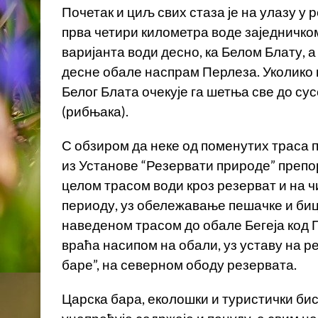
Почетак и циљ свих стаза је на улазу у 
прва четири километра воде заједничком
варијанта води десно, ка Белом Блату, а
десне обале наспрам Перлеза. Уколико 
Белог Блата очекује га шетња све до су
(рибњака).
С обзиром да неке од поменутих траса 
из Установе “Резервати природе” препор
целом трасом води кроз резерват и на 
периоду, уз обележавање пешачке и бицик
наведеном трасом до обале Бегеја код П
враћа насипом на обали, уз уставу на р
баре”, на северном ободу резервата.
Царска бара, еколошки и туристички бис