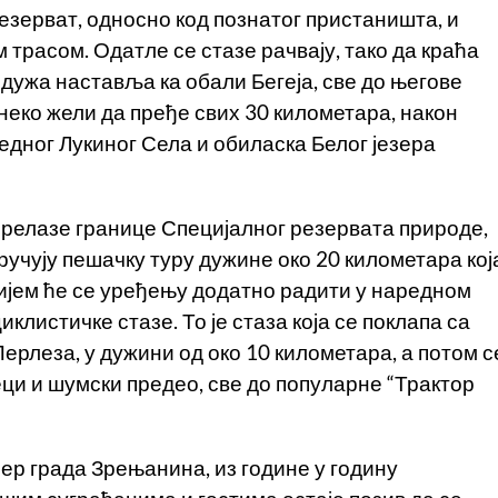
резерват, односно код познатог пристаништа, и
 трасом. Одатле се стазе рачвају, тако да краћа
 дужа наставља ка обали Бегеја, све до његове
неко жели да пређе свих 30 километара, након
седног Лукиног Села и обиласка Белог језера
прелазе границе Специјалног резервата природе,
учују пешачку туру дужине око 20 километара кој
чијем ће се уређењу додатно радити у наредном
листичке стазе. То је стаза која се поклапа са
ерлеза, у дужини од око 10 километара, а потом с
еци и шумски предео, све до популарне “Трактор
ер града Зрењанина, из године у годину