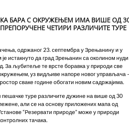
КА БАРА С ОКРУЖЕЊЕМ ИМА ВИШЕ ОД 3
ПРЕПОРУЧЕНЕ ЧЕТИРИ РАЗЛИЧИТЕ ТУРЕ
чења, одржаног 23. септембра у Зрењанину и у
м је истакнуто да град Зрењанин са околином нуди
. За љубитеље те врсте боравка у природи све
 окружењем, уз видљиве напоре новог управљача 
простор сваке године обогати новим садржајима.
и пешачке туре различите дужине на више од 30
ележене, али се на основу приложених мапа од
Установе “Резервати природе” може у природи
контролних тачака.