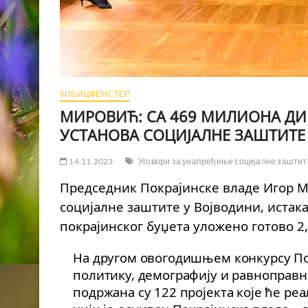
КИБИЦФЕНСТЕР
МИРОВИЋ: СА 469 МИЛИОНА ДИ
УСТАНОВА СОЦИЈАЛНЕ ЗАШТИТЕ
14.11.2023
Уговори за унапређење социјалне заштит
Председник Покрајинске владе Игор М
социјалне заштите у Војводини, истакав
покрајинског буџета уложено готово 2
На другом овогодишњем конкурсу Пок
политику, демографију и равноправн
подржана су 122 пројекта које ће ре