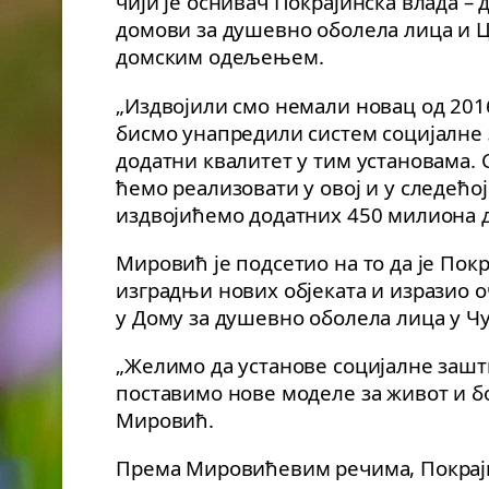
чији је оснивач Покрајинска влада – 
домови за душевно оболела лица и Ц
домским одељењем.
„Издвојили смо немали новац од 2016
бисмо унапредили систем социјалне 
додатни квалитет у тим установама. 
ћемо реализовати у овој и у следећој
издвојићемо додатних 450 милиона д
Мировић је подсетио на то да је Покр
изградњи нових објеката и изразио 
у Дому за душевно оболела лица у Ч
„Желимо да установе социјалне зашт
поставимо нове моделе за живот и бо
Мировић.
Према Мировићевим речима, Покрајин