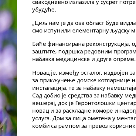
свакодневно излазила у сусрет потре
убудуће.
„Циљ нам је да ова област буде видљ
смо испунили елементарну људску ми
Биће финансирана реконструкција, о
заштите, подршка редовним програм
набавка медицинске и друге опреме.
Новац је, између осталог, издвојен 
за прикључење домске котларнице на
инсталација, те за набавку намештај
Сад добио је средства за набавку ме
вешерај, док је Геронтолошки цента
новац и за расхладне коморе и надо
услуга. Дом за лица ометена у ментал
комби са рампом за превоз корисник