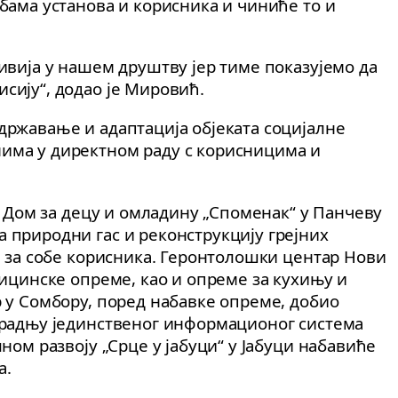
бама установа и корисника и чиниће то и
ивија у нашем друштву јер тиме показујемо да
сију“, додао је Мировић.
државање и адаптација објеката социјалне
има у директном раду с корисницима и
за Дом за децу и омладину „Споменак“ у Панчеву
 природни гас и реконструкцију грејних
а за собе корисника. Геронтолошки центар Нови
дицинске опреме, као и опреме за кухињу и
р у Сомбору, поред набавке опреме, добио
градњу јединственог информационог система
ном развоју „Срце у јабуци“ у Јабуци набавиће
а.