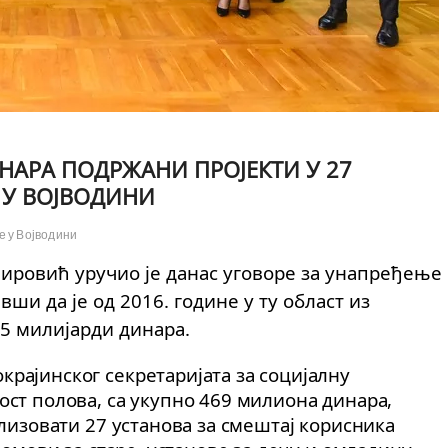
НАРА ПОДРЖАНИ ПРОЈЕКТИ У 27
 У ВОЈВОДИНИ
е у Војводини
ировић уручио је данас уговоре за унапређење
ши да је од 2016. године у ту област из
,5 милијарди динара.
рајинског секретаријата за социјалну
ост полова, са укупно 469 милиона динара,
ализовати 27 установа за смештај корисника