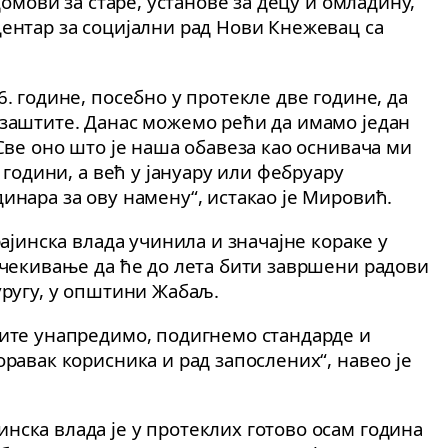
домови за старе, установе за децу и омладину,
ентар за социјални рад Нови Кнежевац са
. године, посебно у протекле две године, да
заштите. Данас можемо рећи да имамо један
Све оно што је наша обавеза као оснивача ми
 години, а већ у јануару или фебруару
инара за ову намену“, истакао је Мировић.
ајинска влада учинила и значајне кораке у
очекивање да ће до лета бити завршени радови
уругу, у општини Жабаљ.
ите унапредимо, подигнемо стандарде и
равак корисника и рад запослених“, навео је
ска влада је у протеклих готово осам година