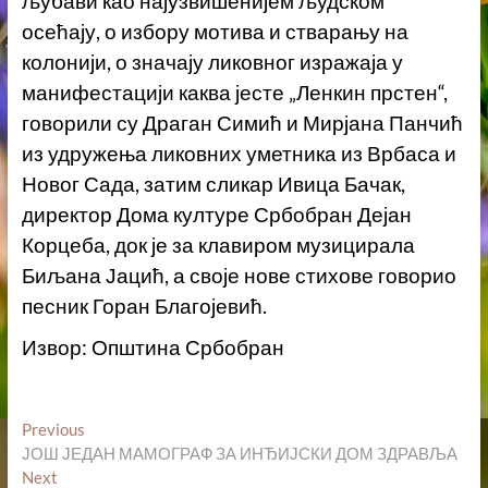
љубави као најузвишенијем људском
осећају, о избору мотива и стварању на
колонији, о значају ликовног изражаја у
манифестацији каква јесте „Ленкин прстен“,
говорили су Драган Симић и Мирјана Панчић
из удружења ликовних уметника из Врбаса и
Новог Сада, затим сликар Ивица Бачак,
директор Дома културе Србобран Дејан
Корцеба, док је за клавиром музицирала
Биљана Јацић, а своје нове стихове говорио
песник Горан Благојевић.
Извор: Општина Србобран
Кретање
Previous
Previous
post:
ЈОШ ЈЕДАН МАМОГРАФ ЗА ИНЂИЈСКИ ДОМ ЗДРАВЉА
чланка
Next
Next