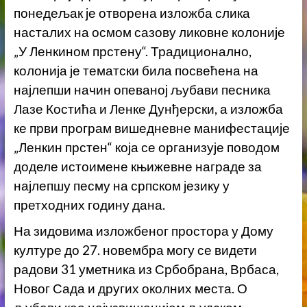
понедељак је отворена изложба слика
насталих на осмом сазову ликовне колоније
„У Ленкином прстену“. Традиционално,
колонија је тематски била посвећена на
најлепши начин опеваној љубави песника
Лазе Костића и Ленке Дунђерски, а изложба
ке први програм вишедневне манифестације
„Ленкин прстен“ која се организује поводом
доделе истоимене књижевне награде за
најлепшу песму на српском језику у
претходних годину дана.
На зидовима изложбеног простора у Дому
културе до 27. новембра могу се видети
радови 31 уметника из Србобрана, Врбаса,
Новог Сада и других околних места. О