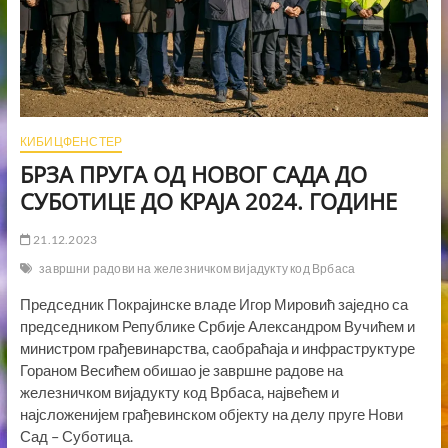
КИБИЦФЕНСТЕР
БРЗА ПРУГА ОД НОВОГ САДА ДО
СУБОТИЦЕ ДО КРАЈА 2024. ГОДИНЕ
21.12.2023
завршни радови на железничком вијадукту код Врбаса
Председник Покрајинске владе Игор Мировић заједно са
председником Републике Србије Александром Вучићем и
министром грађевинарства, саобраћаја и инфраструктуре
Гораном Весићем обишао је завршне радове на
железничком вијадукту код Врбаса, највећем и
најсложенијем грађевинском објекту на делу пруге Нови
Сад – Суботица.