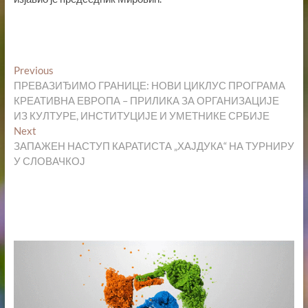
Кретање
Previous
Previous
post:
ПРЕВАЗИЂИМО ГРАНИЦЕ: НОВИ ЦИКЛУС ПРОГРАМА
чланка
КРЕАТИВНА ЕВРОПА – ПРИЛИКА ЗА ОРГАНИЗАЦИЈЕ
ИЗ КУЛТУРЕ, ИНСТИТУЦИЈЕ И УМЕТНИКЕ СРБИЈЕ
Next
Next
post:
ЗАПАЖЕН НАСТУП КАРАТИСТА „ХАЈДУКА“ НА ТУРНИРУ
У СЛОВАЧКОЈ