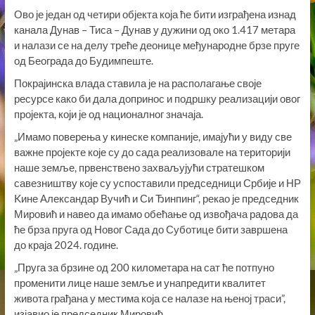
Ово је један од четири објекта која ће бити изграђена изнад
канала Дунав – Тиса – Дунав у дужини од око 1.417 метара
и налази се на делу треће деонице међународне брзе пруге
од Београда до Будимпеште.
Покрајинска влада ставила је на располагање своје
ресурсе како би дала допринос и подршку реализацији овог
пројекта, који је од националног значаја.
„Имамо поверења у кинеске компаније, имајући у виду све
важне пројекте које су до сада реализовале на територији
наше земље, првенствено захваљујући стратешком
савезништву које су успоставили председници Србије и НР
Kине Александар Вучић и Си Ђинпинг“, рекао је председник
Мировић и навео да имамо обећање од извођача радова да
ће брза пруга од Новог Сада до Суботице бити завршена
до краја 2024. године.
„Пруга за брзине од 200 километара на сат ће потпуно
променити лице наше земље и унапредити квалитет
живота грађана у местима која се налазе на њеној траси”,
изјавио је председник Мировић.