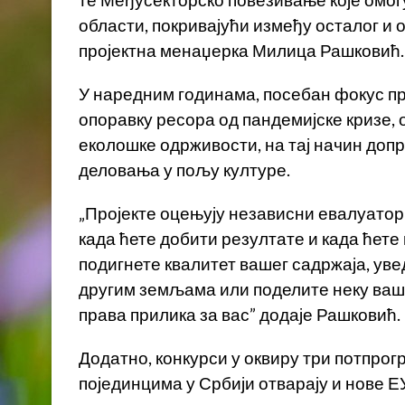
те Међусекторско повезивање које омо
области, покривајући између осталог и
пројектна менаџерка Милица Рашковић.
У наредним годинама, посебан фокус п
опоравку ресора од пандемијске кризе
еколошке одрживости, на тај начин доп
деловања у пољу културе.
„Пројекте оцењују независни евалуатори
када ћете добити резултате и када ћете
подигнете квалитет вашег садржаја, уве
другим земљама или поделите неку вашу
права прилика за вас” додаје Рашковић.
Додатно, конкурси у оквиру три потпрог
појединцима у Србији отварају и нове Е