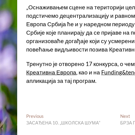
„Оснаживањем сцене на територији цел
подстичемо децентрализацију и равноме
Европа Србија ће и у наредном периоду
Србије које планирају да се пријаве на 
организоваће догађаје који су усмерен
повећање видљивости позива Креативне
Тренутно је отворено 17 конкурса, о ч
Креативна Европа
, као и на
Funding&tend
апликација за тај програм.
Кретање
Previous
Ne
Previous
Next
post:
po
ЗАСАЂЕНА 10. „ШКОЛСКА ШУМА“
БРЗА 
чланка