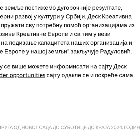
е земље постижемо дугорочније резултате,
рни развој у култури у Србији. Деск Креативна
 пружати сву потребну помоћ организацијама из
позиве Креативне Европе и са тим у вези
и на подизање капацитета наших организација и
 Европе у нашој земљи” закључује Радуловић.
ему се више можете информисати на сајту
Деск
er opportunities
сајту одакле се и покреће сама
xt
st:
ПРУГА ОД НОВОГ САДА ДО СУБОТИЦЕ ДО КРАЈА 2024. ГОДИ