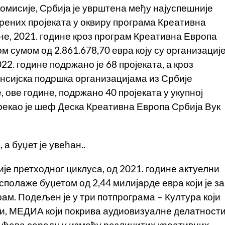
мисије, Србија је уврштена међу најуспешније
брених пројеката у оквиру програма Креативна
не, 2021. године кроз програм Креативна Европа
ом сумом од 2.861.678,70 евра коју су организациј
22. године подржано је 68 пројеката, а кроз
нсијска подршка организацијама из Србије
е, ове године, подржано 40 пројеката у укупној
 рекао је шеф Деска Креативна Европа Србија Вук
 а буџет је увећан..
је претходног циклуса, од 2021. године актуелни
сполаже буџетом од 2,44 милијарде евра који је за
ам. Подељен је у три потпрограма – Култура који
ти, МЕДИА који покрива аудиовизуалне делатности