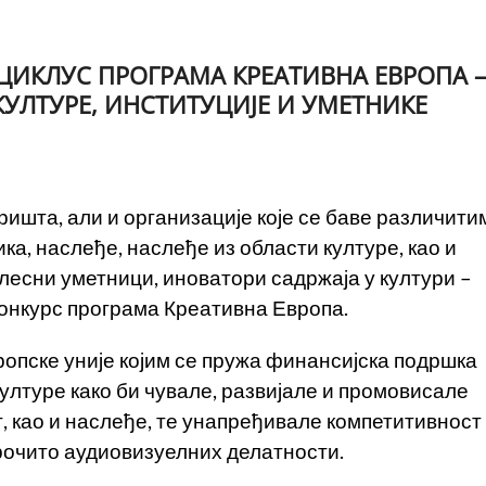
ЦИКЛУС ПРОГРАМА КРЕАТИВНА ЕВРОПА –
КУЛТУРЕ, ИНСТИТУЦИЈЕ И УМЕТНИКЕ
оришта, али и организације које се баве различити
ка, наслеђе, наслеђе из области културе, као и
лесни уметници, иноватори садржаја у култури –
 конкурс програма Креативна Европа.
ропске уније којим се пружа финансијска подршка
ултуре како би чувале, развијале и промовисале
т, као и наслеђе, те унапређивале компетитивност
арочито аудиовизуелних делатности.