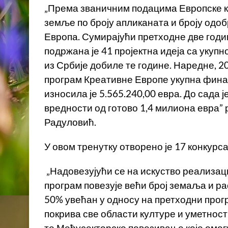
„Према званичним подацима Европске ко
земље по броју апликаната и броју одо
Европа. Сумирајући претходне две годи
подржана је 41 пројектна идеја са укупн
из Србије добиле те године. Наредне, 20
програм Креативне Европе укупна фина
износила је 5.565.240,00 евра. До сада ј
вредности од готово 1,4 милиона евра”
Радуловић.
У овом тренутку отворено је 17 конкурса,
„Надовезујући се на искуство реализаци
програм повезује већи број земаља и ра
50% увећан у односу на претходни прогр
покрива све области културе и уметнос