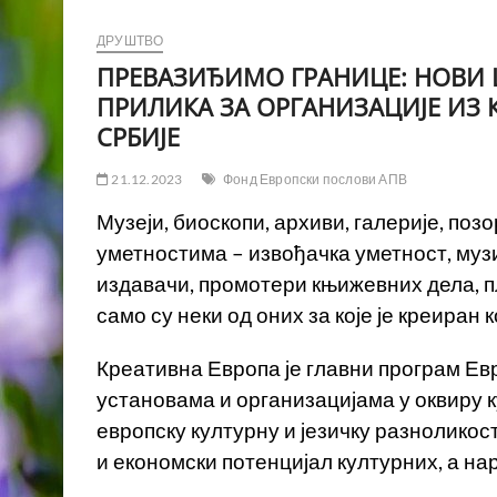
ДРУШТВО
ПРЕВАЗИЂИМО ГРАНИЦЕ: НОВИ 
ПРИЛИКА ЗА ОРГАНИЗАЦИЈЕ ИЗ 
СРБИЈЕ
21.12.2023
Фонд Европски послови АПВ
Музеји, биоскопи, архиви, галерије, поз
уметностима – извођачка уметност, музи
издавачи, промотери књижевних дела, п
само су неки од оних за које је креиран
Креативна Европа је главни програм Ев
установама и организацијама у оквиру к
европску културну и језичку разноликос
и економски потенцијал културних, а н