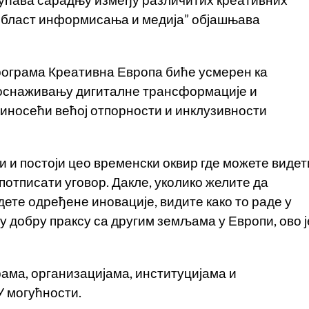
гућава сарадњу између различитих креативних
 област информисања и медија” објашњава
рограма Креативна Европа биће усмерен ка
, оснаживању дигиталне трансформације и
риносећи већој отпорности и инклузивности
 и постоји цео временски оквир где можете видет
 потписати уговор. Дакле, уколико желите да
дете одређене иновације, видите како то раде у
 добру праксу са другим земљама у Европи, ово ј
рама, организацијама, институцијама и
У могућности.