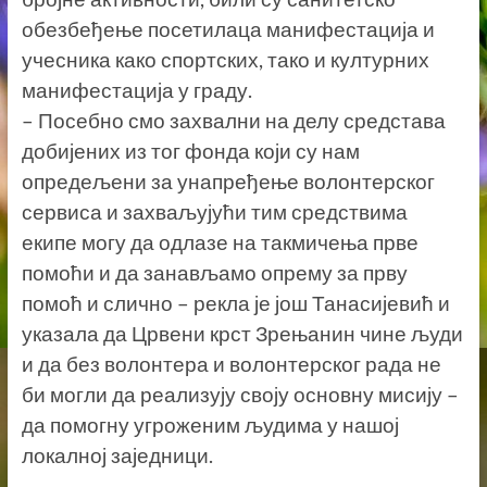
обезбеђење посетилаца манифестација и
учесника како спортских, тако и културних
манифестација у граду.
– Посебно смо захвални на делу средстава
добијених из тог фонда који су нам
опредељени за унапређење волонтерског
сервиса и захваљујући тим средствима
екипе могу да одлазе на такмичења прве
помоћи и да занављамо опрему за прву
помоћ и слично – рекла је још Танасијевић и
указала да Црвени крст Зрењанин чине људи
и да без волонтера и волонтерског рада не
би могли да реализују своју основну мисију –
да помогну угроженим људима у нашој
локалној заједници.