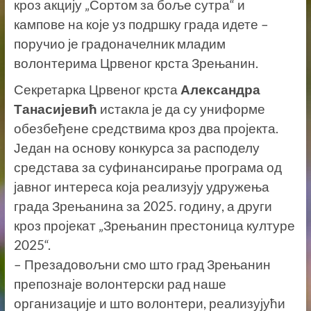
кроз акцију „Сортом за боље сутра“ и
кампове на које уз подршку града идете –
поручио је градоначелник младим
волонтерима Црвеног крста Зрењанин.
Секретарка Црвеног крста
Александра
Танасијевић
истакла је да су униформе
обезбеђене средствима кроз два пројекта.
Један на основу конкурса за расподелу
средстава за суфинансирање програма од
јавног интереса која реализују удружења
града Зрењанина за 2025. годину, а други
кроз пројекат „Зрењанин престоница културе
2025“.
– Презадовољни смо што град Зрењанин
препознаје волонтерски рад наше
организације и што волонтери, реализујући