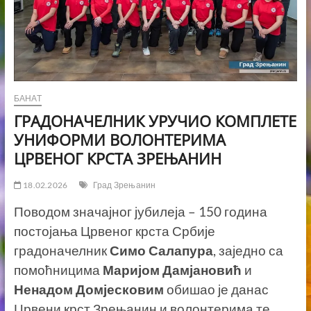
БАНАТ
ГРАДОНАЧЕЛНИК УРУЧИО КОМПЛЕТЕ
УНИФОРМИ ВОЛОНТЕРИМА
ЦРВЕНОГ КРСТА ЗРЕЊАНИН
18.02.2026
Град Зрењанин
Поводом значајног јубилеја – 150 година
постојања Црвеног крста Србије
градоначелник
Симо Салапура
, заједно са
помоћницима
Маријом Дамјановић
и
Ненадом Домјесковим
обишао је данас
Црвени крст Зрењанин и волонтерима те