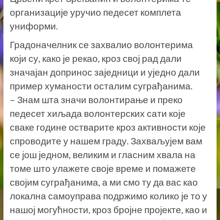
организације уручио педесет комплета
униформи.
Градоначелник се захвалио волонтерима
који су, како је рекао, кроз свој рад дали
значајан допринос заједници и уједно дали
пример хуманости осталим суграђанима.
– Знам шта значи волонтирање и преко
педесет хиљада волонтерских сати које
сваке године остварите кроз активности које
спроводите у нашем граду. Захваљујем вам
се још једном, великим и гласним хвала на
томе што улажете своје време и помажете
својим суграђанима, а ми смо ту да вас као
локална самоуправа подржимо колико је то у
нашој могућности, кроз бројне пројекте, као и