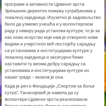
програме и активности Црвеног крста
Зрењанин директно помажу суграђанима у
локалној заједници. Изузетно је задовољство
било да узмемо учешћа и у волонтерском
раду у оквиру рада установа културе, то је за
нас ново искуство које нам је отворило нове
видике и учврстило већ постојећу сарадњу
са установама и институцијама културе у
локалној заједници и засигурно ћемо
наставити ту веома добру сарадњу са
установама и институцијама културе из
нашег града – казала је она.
Када је реч о Фондацији „Спортом за боље
сутра“, Танасијевић је навела да су
волонтери Црвеног крста реализовали
бројне активности, били су санитетско