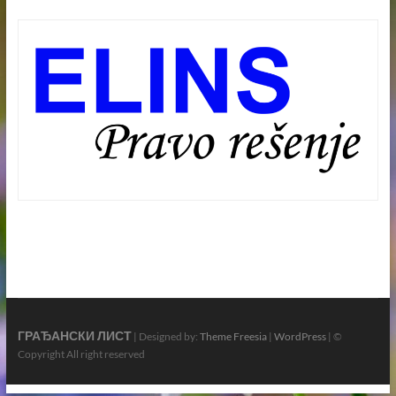
ГРАЂАНСКИ ЛИСТ
| Designed by:
Theme Freesia
|
WordPress
| ©
Copyright All right reserved