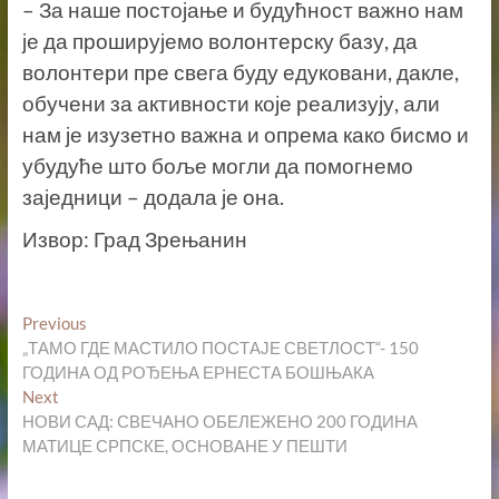
– За наше постојање и будућност важно нам
је да проширујемо волонтерску базу, да
волонтери пре свега буду едуковани, дакле,
обучени за активности које реализују, али
нам је изузетно важна и опрема како бисмо и
убудуће што боље могли да помогнемо
заједници – додала је она.
Извор: Град Зрењанин
Кретање
Previous
Previous
post:
„ТАМО ГДЕ МАСТИЛО ПОСТАЈЕ СВЕТЛОСТ“- 150
чланка
ГОДИНА ОД РОЂЕЊА ЕРНЕСТА БОШЊАКА
Next
Next
post:
НОВИ САД: СВЕЧАНО ОБЕЛЕЖЕНО 200 ГОДИНА
МАТИЦЕ СРПСКЕ, ОСНОВАНЕ У ПЕШТИ