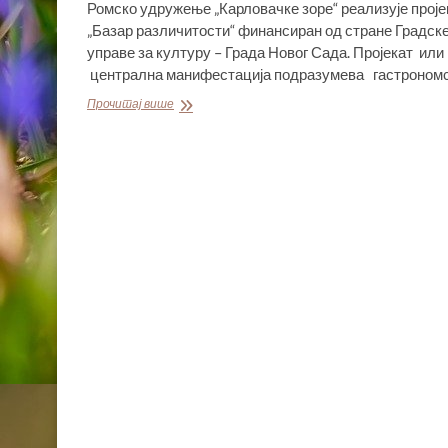
Ромско удружење „Карловачке зоре“ реализује проје
„Базар различитости“ финансиран од стране Градск
управе за културу – Града Новог Сада. Пројекат или
централна манифестација подразумева гастроном
„БАЗАР
Прочитај више
РАЗЛИЧИТОСТИ“