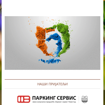
ИЗ
ВРБАСА
НАЈУСПЕШНИЈИ
КЛУБ
ПОЈЕДИНАЧНОГ
ПРВЕНСТВА
СРБИЈЕ
ЗА
ОМЛАДИНЦЕ
НАШИ ПРИЈАТЕЉИ