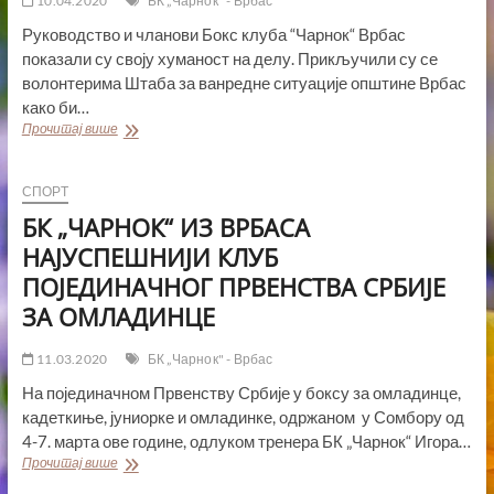
10.04.2020
БК „Чарнок" - Врбас
Руководство и чланови Бокс клуба “Чарнок“ Врбас
показали су своју хуманост на делу. Прикључили су се
волонтерима Штаба за ванредне ситуације општине Врбас
како би…
ДА
Прочитај више
ПОМОЋ
ШТО
БРЖЕ
СПОРТ
СТИГНЕ
БК „ЧАРНОК“ ИЗ ВРБАСА
БК“Чарнок“
Врбас
придружио
НАЈУСПЕШНИЈИ КЛУБ
се
волонтерима
ПОЈЕДИНАЧНОГ ПРВЕНСТВА СРБИЈЕ
ЗА ОМЛАДИНЦЕ
11.03.2020
БК „Чарнок" - Врбас
На појединачном Првенству Србије у боксу за омладинце,
кадеткиње, јуниорке и омладинке, одржаном у Сомбору од
4-7. марта ове године, одлуком тренера БК „Чарнок“ Игора…
БК
Прочитај више
„ЧАРНОК“