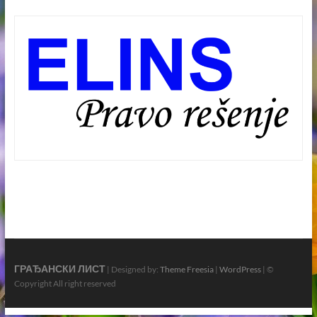
ГРАЂАНСКИ ЛИСТ
| Designed by:
Theme Freesia
|
WordPress
| ©
Copyright All right reserved