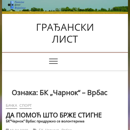
Skip
to
content
ГРАЂАНСКИ
ЛИСТ
Ознака:
БК „Чарнок“ – Врбас
БАЧКА
СПОРТ
ДА ПОМОЋ ШТО БРЖЕ СТИГНЕ
БК“Чарнок“ Врбас придружио се волонтерима