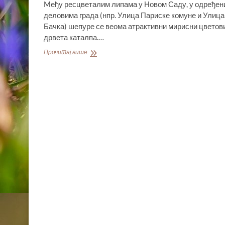
Mеђу ресцветалим липама у Новом Саду, у одређен
деловима града (нпр. Улица Париске комуне и Улица
Бачка) шепуре се веома атрактивни мирисни цветов
дрвета каталпа.…
ДРВО
Прочитај више
КАТАЛПА
КРАСИ
НОВИ
САД