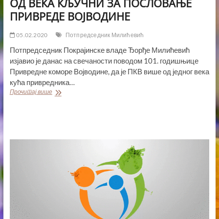
ОД ВЕКА КЉУЧНИ ЗА ПОСЛОВАЊЕ
ПРИВРЕДЕ ВОЈВОДИНЕ
05.02.2020
Потпредседник Милићевић
Потпредседник Покрајинске владе Ђорђе Милићевић
изјавио је данас на свечаности поводом 101. годишњице
Привредне коморе Војводине, да је ПКВ више од једног века
кућа привредника…
ПОВЕЗАНОСТ
Прочитај више
И
ЗАЈЕДНИШТВО
ВИШЕ
ОД
ВЕКА
КЉУЧНИ
ЗА
ПОСЛОВАЊЕ
ПРИВРЕДЕ
ВОЈВОДИНЕ