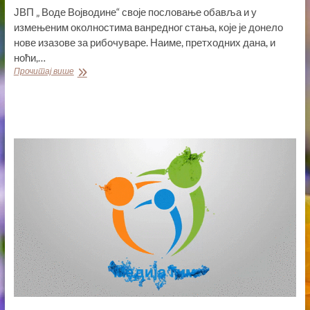
ЈВП „ Воде Војводине“ своје пословање обавља и у
измењеним околностима ванредног стања, које је донело
нове изазове за рибочуваре. Наиме, претходних дана, и
ноћи,…
РИБОКРАДИЦЕ
Прочитај више
СВЕ
АКТИВНИЈЕ