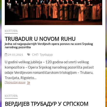
КУЛТУРА
TRUBADUR U NOVOM RUHU
Jedna od najpopularnijih Verdijevih opera ponovo na sceni Srpskog
narodnog pozorišta
29.01.2021
СНП
Трубадур
U godini velikog jubileja – 120 godina od smrti velikog
kompozitora – Opera Srpskog narodnog pozorišta počast
odaje Verdijevom romantičarskom triologijom – Trubaru,
Travijata, Rigoleto…
TRUBADUR
Прочитај више
U
NOVOM
RUHU
КУЛТУРА
Jedna
od
ВЕРДИЈЕВ ТРУБАДУР У СРПСКОМ
najpopularnijih
Verdijevih
opera