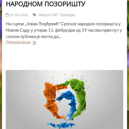
НАРОДНОМ ПОЗОРИШТУ
ponovo
na
sceni
Srpskog
narodnog
12.02.2020
Опера СНП
Трубадур
pozorišta
На сцени „Јован Ђорђевић“ Српског народног позоришта у
Новом Саду у уторак 11. фебруара од 19 часова први пут у
сезони публика је могла да…
ВЕРДИЈЕВ
Прочитај више
ТРУБАДУР
У
СРПСКОМ
НАРОДНОМ
ПОЗОРИШТУ