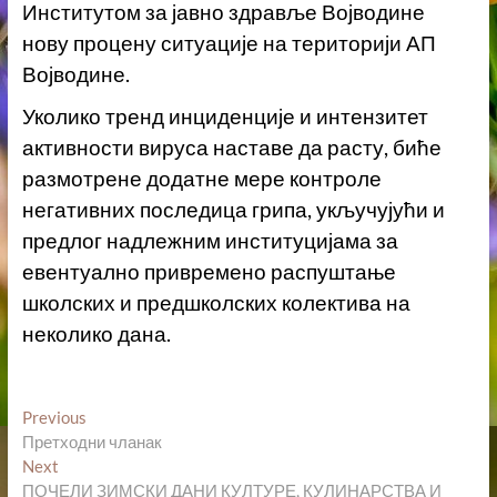
Институтом за јавно здравље Војводине
нову процену ситуације на територији АП
Војводине.
Уколико тренд инциденције и интензитет
активности вируса наставе да расту, биће
размотрене додатне мере контроле
негативних последица грипа, укључујући и
предлог надлежним институцијама за
евентуално привремено распуштање
школских и предшколских колектива на
неколико дана.
Кретање
Previous
Previous
post:
Претходни чланак
чланка
Next
Next
post:
ПОЧЕЛИ ЗИМСКИ ДАНИ КУЛТУРЕ, КУЛИНАРСТВА И