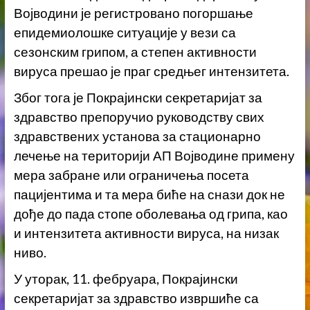
Војводини је регистровано погоршање
епидемиолошке ситуације у вези са
сезонским грипом, а степен активности
вируса прешао је праг средњег интензитета.
Због тога је Покрајински секретаријат за
здравство препоручио руководству свих
здравствених установа за стационарно
лечење на територији АП Војводине примену
мера забране или ограничења посета
пацијентима и та мера биће на снази док не
дође до пада стопе оболевања од грипа, као
и интензитета активности вируса, на низак
ниво.
У уторак, 11. фебруара, Покрајински
секретаријат за здравство извршиће са