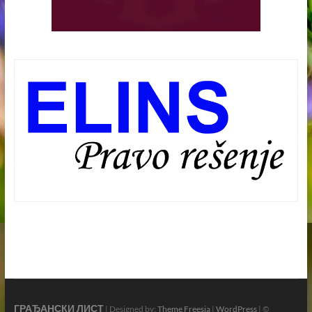
ГРАЂАНСКИ ЛИСТ
| Designed by:
Theme Freesia
|
WordPress
| ©