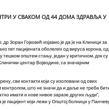
НТРИ У СВАКОМ ОД 44 ДОМА ЗДРАВЉА У
 др Зоран Гојковић изјавио је да je на Клиници за
о пет пацијената оболелих од вируса корона, од
 у тешком општем стању, један у критичном, док су
 Клинички центар Војводине, са значајним
ену, сви контакти који су изоловани од ових
м контролом, што не значи да и даље не треба бит
атно имати и нове нивое заразе других људи“,
да је пацијент који лежи у Општој болници у Панчев