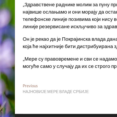
„Здравствене раднике молим за пуну при
највише ослањамо и они морају да оста
телефонске линије позивима који нису в
линије резервисане искључиво за здравст
Он је рекао да је Покрајинска влада да
која ће најхитније бити дистрибуирана
„Мере су правовремене и сви се надамо 
могуће само у случају да их се строго пр
Кретање
Previous
Previous
post:
НАЈНОВИЈЕ МЕРЕ ВЛАДЕ СРБИЈЕ
чланка