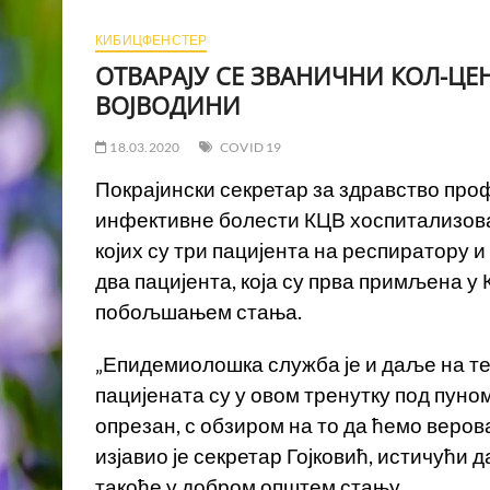
КИБИЦФЕНСТЕР
ОТВАРАЈУ СЕ ЗВАНИЧНИ КОЛ-ЦЕ
ВОЈВОДИНИ
18.03.2020
COVID 19
Покрајински секретар за здравство проф.
инфективне болести КЦВ хоспитализован
којих су три пацијента на респиратору и
два пацијента, која су прва примљена у
побољшањем стања.
„Епидемиолошка служба је и даље на тер
пацијената су у овом тренутку под пуно
опрезан, с обзиром на то да ћемо веров
изјавио је секретар Гојковић, истичући 
такође у добром општем стању.