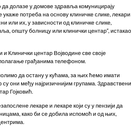
о да долазе у домове здравља комуницирају
е укаже потреба на основу клиничке слике, лекари
ни или их, у зависности од клиничке слике,
вља, општу болницу или клинички центар“, истака
и и Клинички центар Војводине све своје
сполагање грађанима телефоном.
олимо да остану у кућама, за њих ћемо имати
р су они међу најризичнијим групама. Здравствен
тар Гојковић.
запослене лекаре и лекаре који су у пензији да
ицама, како би се добила испомоћ и од њих,
центрима.