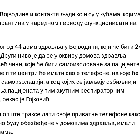
Војводине и контакти људи који су у кућама, којим
карантина у наредном периоду функционисати на
ог од 44 дома здравља у Војводини, који ће бити 2
Други ниво је да се у оквиру домова здравља
већ чини, које ће бити самоизоловане за пацијенте
 и ти центри ће имати своје телефоне, на које ће
 самоизолацији, а код којих се јављају озбиљнији
ња пацијената у тим акутним респираторним
 рекао је Гојковић.
ра опште праксе дати своје приватне телефоне как
атно буду обезбеђене у домовима здравља, имали
ћама.