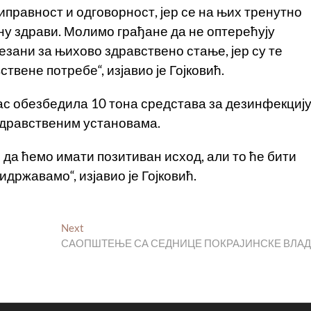
правност и одговорност, јер се на њих тренутно
ну здрави. Молимо грађане да не оптерећују
езани за њихово здравствено стање, јер су те
вене потребе“, изјавио је Гојковић.
нас обезбедила 10 тона средстава за дезинфекциј
 здравственим установама.
да ћемо имати позитиван исход, али то ће бити
идржавамо“, изјавио је Гојковић.
Next
Next
post:
САОПШТЕЊЕ СА СЕДНИЦЕ ПОКРАЈИНСКЕ ВЛА