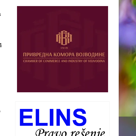
а
4
о