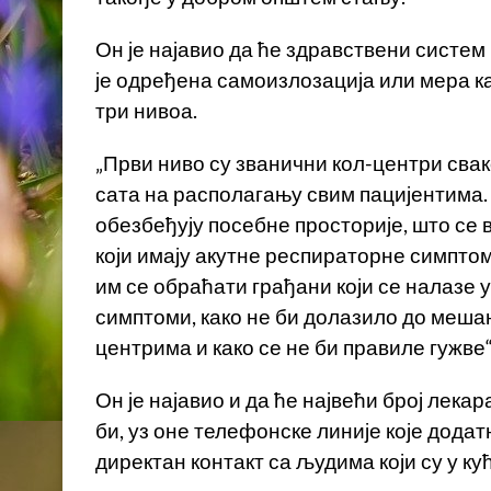
Он је најавио да ће здравствени систем 
је одређена самоизлозација или мера 
три нивоа.
„Први ниво су званични кол-центри свак
сата на располагању свим пацијентима. 
обезбеђују посебне просторије, што се 
који имају акутне респираторне симптоме
им се обраћати грађани који се налазе у
симптоми, како не би долазило до меша
центрима и како се не би правиле гужве“,
Он је најавио и да ће највећи број лека
би, уз оне телефонске линије које дод
директан контакт са људима који су у ку