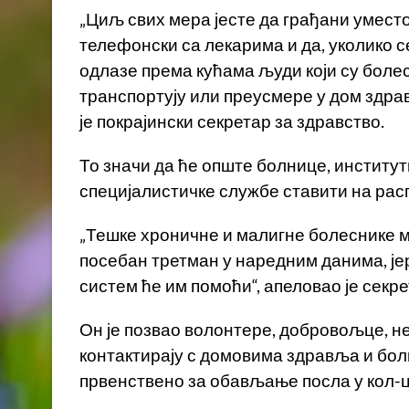
„Циљ свих мера јесте да грађани умест
телефонски са лекарима и да, уколико с
одлазе према кућама људи који су болес
транспортују или преусмере у дом здра
је покрајински секретар за здравство.
То значи да ће опште болнице, институт
специјалистичке службе ставити на ра
„Тешке хроничне и малигне болеснике м
посебан третман у наредним данима, је
систем ће им помоћи“, апеловао је секре
Он је позвао волонтере, добровољце, не
контактирају с домовима здравља и болн
првенствено за обављање посла у кол-