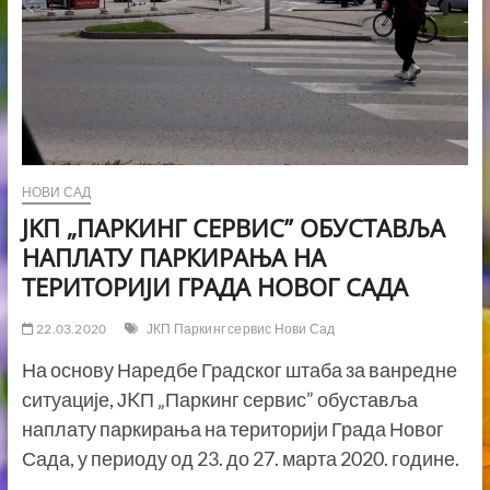
НОВИ САД
ЈKП „ПАРКИНГ СЕРВИС” ОБУСТАВЉА
НАПЛАТУ ПАРКИРАЊА НА
ТЕРИТОРИЈИ ГРАДА НОВОГ САДА
22.03.2020
ЈКП Паркинг сервис Нови Сад
На основу Наредбе Градског штаба за ванредне
ситуације, ЈKП „Паркинг сервис” обуставља
наплату паркирања на територији Града Новог
Сада, у периоду од 23. до 27. марта 2020. године.