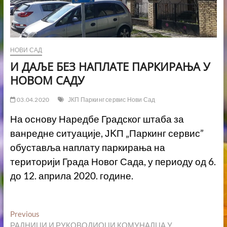
НОВИ САД
И ДАЉЕ БЕЗ НАПЛАТЕ ПАРКИРАЊА У
НОВОМ САДУ
03.04.2020
ЈКП Паркинг сервис Нови Сад
На основу Наредбе Градског штаба за
ванредне ситуације, ЈKП „Паркинг сервис”
обуставља наплату паркирања на
територији Града Новог Сада, у периоду од 6.
до 12. априла 2020. године.
Кретање
Previous
Previous
post:
РАДНИЦИ И РУКОВОДИОЦИ КОМУНАЛЦА У