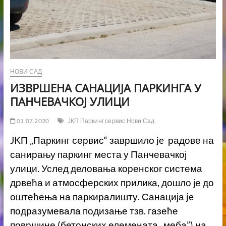
НОВИ САД
ИЗВРШЕНА САНАЦИЈА ПАРКИНГА У
ПАНЧЕВАЧКОЈ УЛИЦИ
01.07.2020
ЈКП Паркинг сервис Нови Сад
JKП „Паркинг сервис“ завршило je радове на
санирању паркинг места у Панчевачкој
улици. Услед деловања коренског система
дрвећа и атмосферских прилика, дошло је до
оштећења на паркиралишту. Санација je
подразумевала подизање тзв. газеће
површине (бетонских елемената „меба”) на