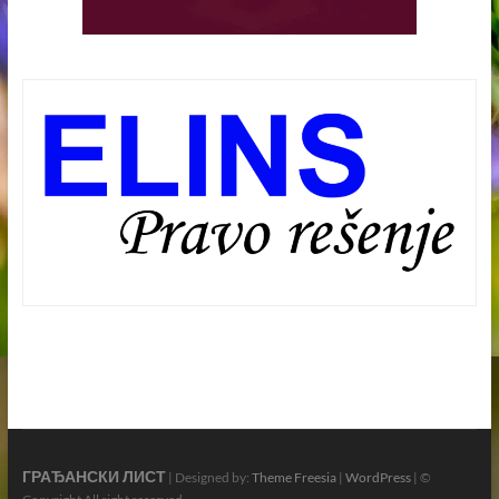
ГРАЂАНСКИ ЛИСТ
| Designed by:
Theme Freesia
|
WordPress
| ©