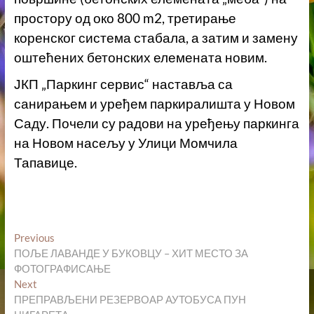
простору од око 800 m2, третирање
коренског система стабала, а затим и замену
оштећених бетонских елемената новим.
ЈКП „Паркинг сервис“ наставља са
санирањем и уређем паркиралишта у Новом
Саду. Почели су радови на уређењу паркинга
на Новом насељу у Улици Момчила
Тапавице.
Кретање
Previous
Previous
post:
ПОЉЕ ЛАВАНДЕ У БУКОВЦУ – ХИТ МЕСТО ЗА
чланка
ФОТОГРАФИСАЊЕ
Next
Next
post:
ПРЕПРАВЉЕНИ РЕЗЕРВОАР АУТОБУСА ПУН