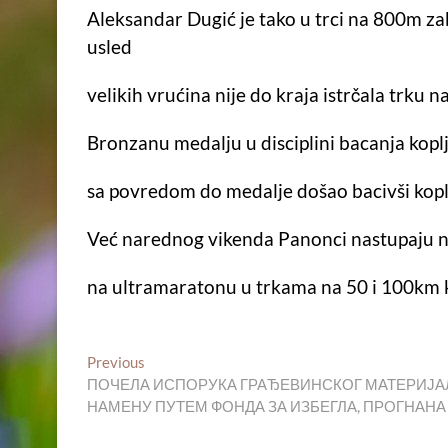
Aleksandar Dugić je tako u trci na 800m zab
usled
velikih vrućina nije do kraja istrčala trku 
Bronzanu medalju u disciplini bacanja koplja
sa povredom do medalje došao bacivši kopl
Već narednog vikenda Panonci nastupaju n
na ultramaratonu u trkama na 50 i 100km ko
Кретање
Previous
Previous
post:
ПОЧЕЛА ИСПОРУКА ГРАЂЕВИНСКОГ МАТЕРИЈАЛА
чланка
НАМЕНУ ПУТЕМ ФОНДА ЗА ИЗБЕГЛА, ПРОГНАНА