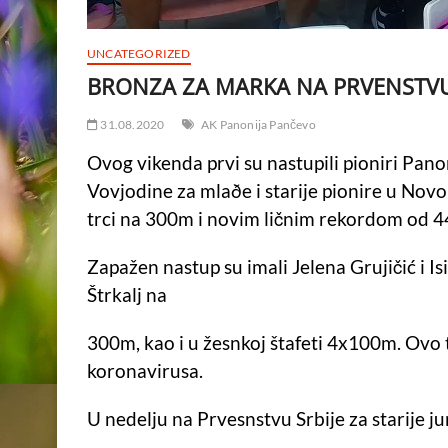
UNCATEGORIZED
BRONZA ZA MARKA NA PRVENSTVU
31.08.2020
AK Panonija Pančevo
Ovog vikenda prvi su nastupili pioniri Pa
Vovjodine za mlaðe i starije pionire u Novo
trci na 300m i novim ličnim rekordom od 4
Zapažen nastup su imali Jelena Grujičić i Is
Štrkalj na
300m, kao i u žesnkoj štafeti 4x100m. Ovo 
koronavirusa.
U nedelju na Prvesnstvu Srbije za starije ju