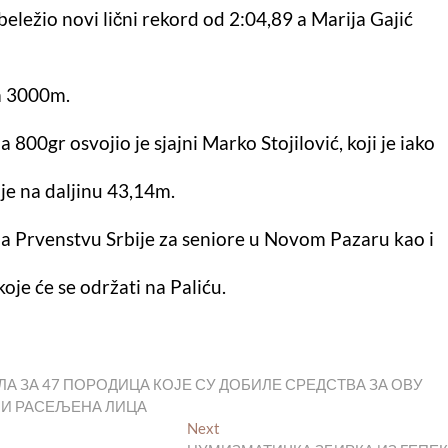
eležio novi lični rekord od 2:04,89 a Marija Gajić
na 3000m.
 800gr osvojio je sjajni Marko Stojilović, koji je iako
je na daljinu 43,14m.
a Prvenstvu Srbije za seniore u Novom Pazaru kao i
je će se održati na Paliću.
 ЗА 47 ПОРОДИЦА КОЈЕ СУ ДОБИЛЕ СРЕДСТВА ЗА ОВУ
 И РАСЕЉЕНА ЛИЦА
Next
Next