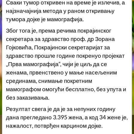
Сваки тумор откривен на време је излечив, а
најзначајнија метода у раном откривању
тумора дојке је мамографија.
Због тога је, према речима покрајинског
секретара за здравство проф. др Зорана
Гојковића, Покрајински секретаријат за
здравство прошле године покренуо пројекат
„Прва мамографија“, чији је циљ да се
женама, првенствено у мање насељеним
срединама, снимање покретним
мамографом омогући бесплатно, без упута и
без заказивања.
Резултат свега је да је за непуних годину
дана прегледано 3.395 жена, а код 34 жене је,
нажалост, потврђен карцином дојке.