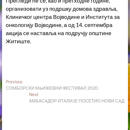
Прегледи ће се, као и претходне године,
организовати уз подршку домова здравља,
Клиничког центра Војводине и Института за
онкологију Војводине, а од 14. септембра
акција се наставља на подручју општине
Житиште.
Кретање
Previous
Previous
post:
СОМБОРСКИ КЊИЖЕВНИ ФЕСТИВАЛ 2020.
чланка
Next
Next
post:
АМБАСАДОР ИТАЛИЈЕ ПОСЕТИО НОВИ САД