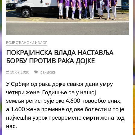
ВОЈВОЂАНСКИ ИЗЛОГ
ПОКРАЈИНСКА ВЛАДА НАСТАВЉА
БОРБУ ПРОТИВ РАКА ДОЈКЕ
10.09.2020
рак дојке
У Србији од рака дојке сваког дана умру
четири жене. Годишње се у нашој
земљи региструје око 4.600 новооболелих,
а 1.600 жена премине од ове болести и то је
најчешћи узрок превремене смрти жена код
нас.