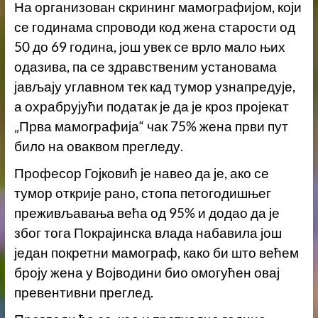
На организован скрининг мамографијом, који
се годинама спроводи код жена старости од
50 до 69 година, још увек се врло мало њих
одазива, па се здравственим установама
јављају углавном тек кад тумор узнапредује,
а охрабрујући податак је да је кроз пројекат
„Прва мамографија“ чак 75% жена први пут
било на оваквом прегледу.
Професор Гојковић је навео да је, ако се
тумор открије рано, стопа петогодишњег
преживљавања већа од 95% и додао да је
због тога Покрајинска влада набавила још
један покретни мамограф, како би што већем
броју жена у Војводини био омогућен овај
превентивни преглед.