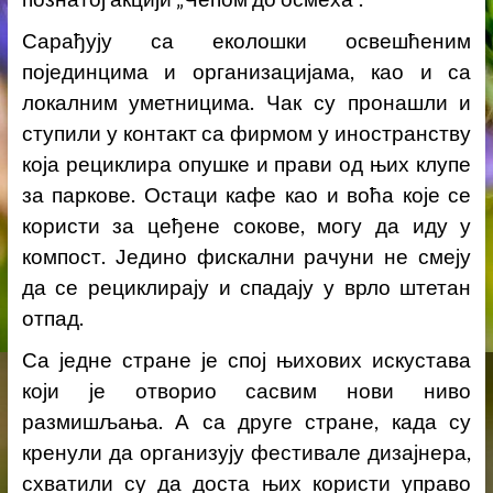
Сарађују са еколошки освешћеним
појединцима и организацијама, као и са
локалним уметницима. Чак су пронашли и
ступили у контакт са фирмом у иностранству
која рециклира опушке и прави од њих клупе
за паркове. Остаци кафе као и воћа које се
користи за цеђене сокове, могу да иду у
компост. Једино фискални рачуни не смеју
да се рециклирају и спадају у врло штетан
отпад.
Са једне стране је спој њихових искустава
који је отворио сасвим нови ниво
размишљања. А са друге стране, када су
кренули да организују фестивале дизајнера,
схватили су да доста њих користи управо