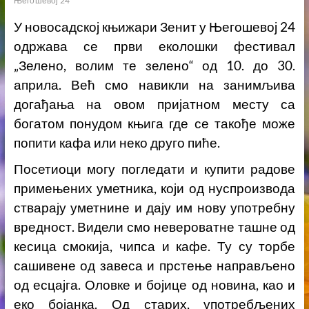
Његошевој 24
У новосадској књижари Зенит у Његошевој 24
одржава се први еколошки фестивал
„Зелено, волим те зелено“ од 10. до 30.
априла. Већ смо навикли на занимљива
догађања на овом пријатном месту са
богатом понудом књига где се такође може
попити кафа или неко друго пиће.
Посетиоци могу погледати и купити радове
примењених уметника, који од нуспроизвода
стварају уметнине и дају им нову употребну
вредност. Видели смо невероватне ташне од
кесица смокија, чипса и кафе. Ту су торбе
сашивене од завеса и прстење направљено
од есцајга. Оловке и бојице од новина, као и
еко бојанка. Од старих, употребљених