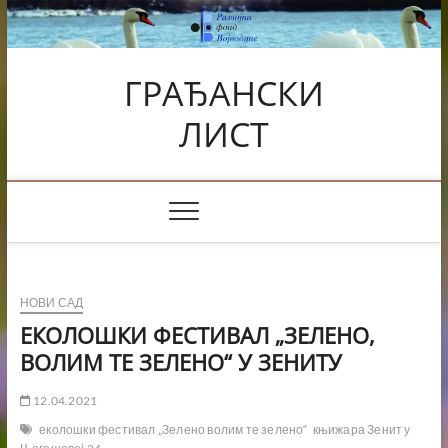
Skip
to
content
ГРАЂАНСКИ
ЛИСТ
НОВИ САД
ЕКОЛОШКИ ФЕСТИВАЛ „ЗЕЛЕНО,
ВОЛИМ ТЕ ЗЕЛЕНО“ У ЗЕНИТУ
12.04.2021
еколошки фестивал „Зелено волим те зелено“
књижара Зенит у