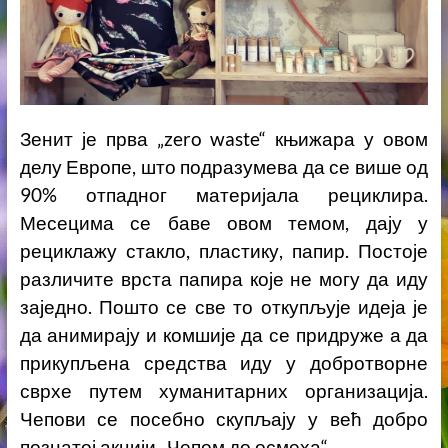
Зенит је прва „zero waste“ књижара у овом
делу Европе, што подразумева да се више од
90% отпадног материјала рециклира.
Месецима се баве овом темом, дају у
рециклажу стакло, пластику, папир. Постоје
различите врста папира које не могу да иду
заједно. Пошто се све то откупљује идеја је
да анимирају и комшије да се придруже а да
прикупљена средства иду у добротворне
сврхе путем хуманитарних организација.
Чепови се посебно скупљају у већ добро
познатој акцији „Чепом до осмеха“.