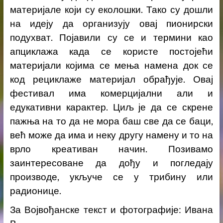
материјале који су еколошки. Тако су дошли
на идеју да организују овај пионирски
подухват. Појавили су се и термини као
апциклажа када се користе постојећи
материјали којима се мења намена док се
код рециклаже материјал обрађује. Овај
фестивал има комерцијални али и
едукативни карактер. Циљ је да се скрене
пажња на то да не мора баш све да се баци,
већ може да има и неку другу намену и то на
врло креативан начин. Позивамо
заинтересоване да дођу и погледају
производе, укључе се у трибину или
радионице.
За Војвођанске текст и фотографије: Ивана