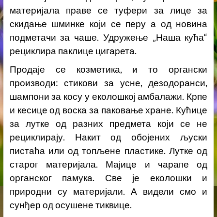
материјала праве се туфери за лице за
скидање шминке који се перу а од новина
подметачи за чаше. Удружење „Наша кућа“
рециклира паклице цигарета.
Продаје се козметика, и то органски
производи: стикови за усне, дезодоранси,
шампони за косу у еколошкој амбалажи. Крпе
и кесице од воска за паковање хране. Кућице
за лутке од разних предмета који се не
рециклирају. Накит од обојених љуски
пистаћа или од топљене пластике. Лутке од
старог материјала. Мајице и чарапе од
органског памука. Све је еколошки и
природни су материјали. А видели смо и
сунђер од осушене тиквице.