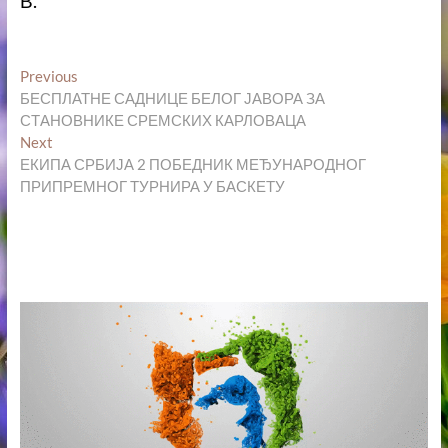
В.
Кретање
Previous
Previous
post:
БЕСПЛАТНЕ САДНИЦЕ БЕЛОГ ЈАВОРА ЗА
чланка
СТАНОВНИКЕ СРЕМСКИХ КАРЛОВАЦА
Next
Next
post:
ЕКИПА СРБИЈА 2 ПОБЕДНИК МЕЂУНАРОДНОГ
ПРИПРЕМНОГ ТУРНИРА У БАСКЕТУ