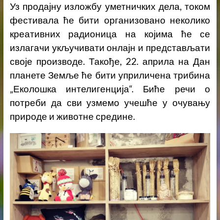
Уз продајну изложбу уметничких дела, током
фестивала ће бити организовано неколико
креативних радионица на којима ће се
излагачи укључивати онлајн и представљати
своје производе. Такође, 22. априла на Дан
планете Земље ће бити уприличена трибина
„Еколошка интелигенција“. Биће речи о
потреби да сви узмемо учешће у очувању
природе и животне средине.