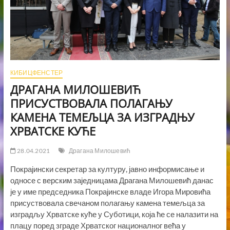
КИБИЦФЕНСТЕР
ДРАГАНА МИЛОШЕВИЋ
ПРИСУСТВОВАЛА ПОЛАГАЊУ
КАМЕНА ТЕМЕЉЦА ЗА ИЗГРАДЊУ
ХРВАТСКЕ КУЋЕ
28.04.2021
Драгана Милошевић
Покрајински секретар за културу, јавно информисање и
односе с верским заједницама Драгана Милошевић данас
је у име председника Покрајинске владе Игора Мировића
присуствовала свечаном полагању камена темељца за
изградљу Хрватске куће у Суботици, која ће се налазити на
плацу поред зграде Хрватског националног већа у