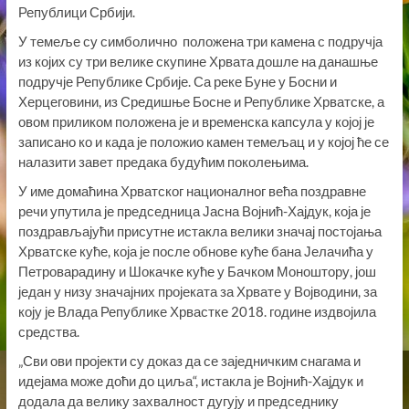
Републици Србији.
У темеље су симболично положена три камена с подручја
из којих су три велике скупине Хрвата дошле на данашње
подручје Републике Србије. Са реке Буне у Босни и
Херцеговини, из Средишње Босне и Републике Хрватске, а
овом приликом положена је и временска капсула у којој је
записано ко и када је положио камен темељац и у којој ће се
налазити завет предака будућим поколењима.
У име домаћина Хрватског националног већа поздравне
речи упутила је председница Јасна Војнић-Хајдук, која је
поздрављајући присутне истакла велики значај постојања
Хрватске куће, која је после обнове куће бана Јелачића у
Петроварадину и Шокачке куће у Бачком Моноштору, још
један у низу значајних пројеката за Хрвате у Војводини, за
коју је Влада Републике Хрвастке 2018. године издвојила
средства.
„Сви ови пројекти су доказ да се заједничким снагама и
идејама може доћи до циља“, истакла је Војнић-Хајдук и
додала да велику захвалност дугују и председнику