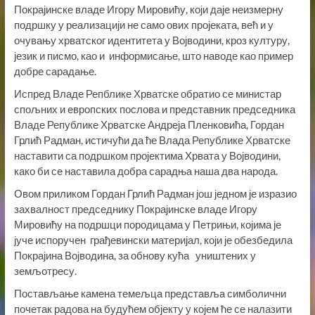
Покрајинске владе Игору Мировићу, који даје неизмерну
подршку у реализацији не само ових пројеката, већ и у
очувању хрватског идентитета у Војводини, кроз културу,
језик и писмо, као и информисање, што наводе као пример
добре сарадање.
Испред Владе Репблике Хрватске обратио се министар
спољних и европских послова и представник председника
Владе Републике Хрватске Андреја Пленковића, Гордан
Грлић Радман, истичући да ће Влада Републике Хрватске
наставити са подршком пројектима Хрвата у Војводини,
како би се наставила добра сарадња наша два народа.
Овом приликом Гордан Грлић Радман још једном је изразио
захвалност председнику Покрајинске владе Игору
Мировићу на подршци породицама у Петрињи, којима је
јуче испоручен грађевински материјал, који је обезбедила
Покрајина Војводина, за обнову кућа уништених у
земљотресу.
Постављање камена темељца представља симболични
почетак радова на будућем објекту у којем ће се налазити