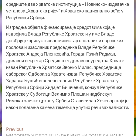
средиште две хрватске институција – Новинско–издавачка
установа „Хрватска ријеч“ и Хрватско национално веће у
Републици Србији.
Изградња објекта финансирана је средствима која је
издвојила Влада Републике Хрватске и у име Владе
догађају је присуствовао министар спољних и европских
послова и изасланик председника Владе Републике
Хрватске Андреја Пленковића, Гордан Грлић Радман,
државни секретар Средишњег државног уреда за Хрвате
изван Републике Хрватске Звонко Милас, председница
саборског Одбора за Хрвате изван Републике Хрватске
Здравка Бушић и велепосланик Републике Хрватске у
Републици Србији Хидајет Бишчевић, конзул Републике
Хрватске у Суботици Велимир Плеша и надбискуп
Римокатоличке цркве у Србији Станисилав Хочевар, који је
након полагања камена темељца упутио речи захвалности.
Кретање
Previous
Previous
post:
МИРОВИЋ У ПЕТРИЊИ: РАДИМО НА ТОМЕ ДА НАШИ