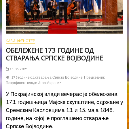
КИБИЦФЕНСТЕР
ОБЕЛЕЖЕНЕ 173 ГОДИНЕ ОД
СТВАРАЊА СРПСКЕ ВОЈВОДИНЕ
15.05.2021
173 године од стварања Српске Војводине
Председник
Покрајинске владе Игор Мировић
У Покрајинској влади вечерас је обележена
173. годишњица Мајске скупштине, одржане у
Сремским Карловцима 13. и 15. маја 1848.
године, на којој је проглашено стварање
Српске Војводине.