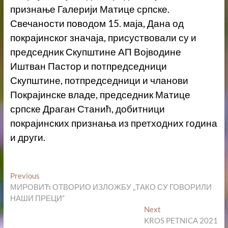
признање Галерији Матице српске.
Свечаности поводом 15. маја, Дана од
покрајинског значаја, присуствовали су и
председник Скупштине АП Војводине
Иштван Пастор и потпредседници
Скупштине, потпредседници и чланови
Покрајинске владе, председник Матице
српске Драган Станић, добитници
покрајинских признања из претходних година
и други.
Кретање
Previous
Previous
post:
МИРОВИЋ ОТВОРИО ИЗЛОЖБУ „ТАКО СУ ГОВОРИЛИ
чланка
НАШИ ПРЕЦИ“
Next
Next
post:
KROS PETNICA 2021