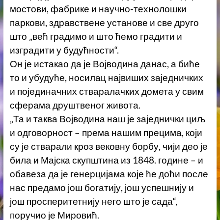
мостови, фабрике и научно-технолошки
паркови, здравствене установе и све друго
што „већ градимо и што ћемо градити и
изградити у будућности“.
Он је истакао да је Војводина данас, а биће
то и убудуће, носилац највиших заједничких
и појединачних стваралачких домета у свим
сферама друштвеног живота.
„Та и таква Војводина наш је заједнички циљ
и одговорност – према нашим прецима, који
су је стварали кроз вековну борбу, чији део је
била и Мајска скупштина из 1848. године – и
обавеза да је генерцијама које ће доћи после
нас предамо још богатију, још успешнију и
још просперитетнију него што је сада“,
поручио је Мировић.