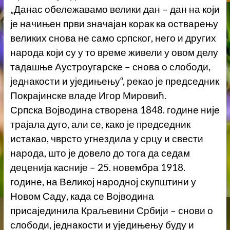
„Данас обележавамо велики дан – дан на који
је начињен први значајан корак ка остварењу
великих снова не само српског, него и других
народа који су у то време живели у овом делу
тадашње Аустроугарске – снова о слободи,
једнакости и уједињењу“, рекао је председник
Покрајинске владе Игор Мировић.
Српска Војводина створена 1848. године није
трајала дуго, али се, како је председник
истакао, чврсто угнездила у срцу и свести
народа, што је довело до тога да седам
деценија касније – 25. новембра 1918.
године, на Великој народној скупштини у
Новом Саду, када се Војводина
присајединила Краљевини Србији – снови о
слободи, једнакости и уједињењу буду и