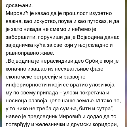
досањани.
Мировић је казао да је прошлост изузетно
важна, као искуство, поука и као путоказ, и да
је зато никада не смемо и нећемо је
заборавити, поручиши да је Војводина данас
заједничка кућа за све који у њој складно и
равноправно живе.
„Војводина је нераскидиви део Србије који је
коначно изашао из несхватљиве фазе
економске регресије и развојне
инфериорности и који се вратио улози која
му по свему припада – улози покретача и
носиоца развоја целе наше земље. И тако ће,
у то нико не треба да сумња, бити и сутра“,
навео је председник Мировић и додао да то
потврђују и железнички и друмски коридори,