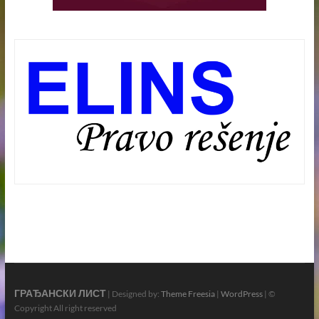
ГРАЂАНСКИ ЛИСТ
| Designed by:
Theme Freesia
|
WordPress
| ©
Copyright All right reserved