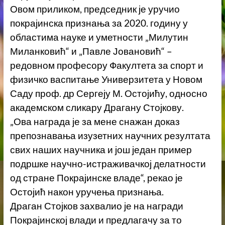
Овом приликом, председник је уручио
покрајинска признања за 2020. годину у
областима науке и уметности „Милутин
Миланковић“ и „Павле Јовановић“ –
редовном професору Факултета за спорт и
физичко васпитање Универзитета у Новом
Саду проф. др Сергеју М. Остојићу, односно
академском сликару Драгану Стојкову.
„Ова награда је за мене снажан доказ
препознавања изузетних научних резултата
свих наших научника и још један пример
подршке научно-истраживачкој делатности
од стране Покрајинскe владе“, рекао је
Остојић након уручења признања.
Драган Стојков захвалио је на награди
Покрајинској влади и предлагачу за то