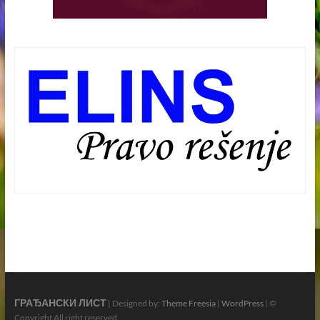
ГРАЂАНСКИ ЛИСТ
| Designed by:
Theme Freesia
|
WordPress
| ©
Copyright All right reserved