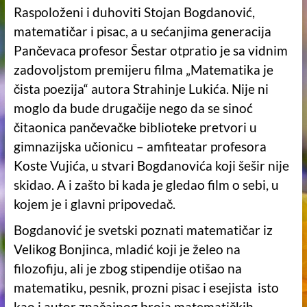
Raspoloženi i duhoviti Stojan Bogdanović,
matematičar i pisac, a u sećanjima generacija
Pančevaca profesor Šestar otpratio je sa vidnim
zadovoljstom premijeru filma „Matematika je
čista poezija“ autora Strahinje Lukića. Nije ni
moglo da bude drugačije nego da se sinoć
čitaonica pančevačke biblioteke pretvori u
gimnazijska učionicu – amfiteatar profesora
Koste Vujića, u stvari Bogdanovića koji šešir nije
skidao. A i zašto bi kada je gledao film o sebi, u
kojem je i glavni pripovedač.
Bogdanović je svetski poznati matematičar iz
Velikog Bonjinca, mladić koji je želeo na
filozofiju, ali je zbog stipendije otišao na
matematiku, pesnik, prozni pisac i esejista isto
kao i autor značajnog broja matematičkih