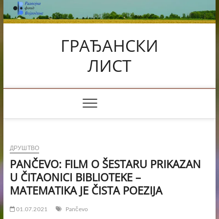
Skip
to
content
ГРАЂАНСКИ
ЛИСТ
ДРУШТВО
PANČEVO: FILM O ŠESTARU PRIKAZAN
U ČITAONICI BIBLIOTEKE –
MATEMATIKA JE ČISTA POEZIJA
01.07.2021
Pančevo