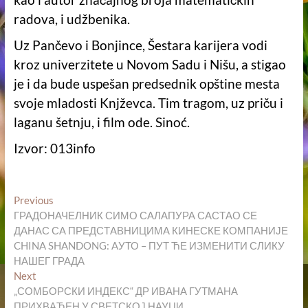
radova, i udžbenika.
Uz Pančevo i Bonjince, Šestara karijera vodi
kroz univerzitete u Novom Sadu i Nišu, a stigao
je i da bude uspešan predsednik opštine mesta
svoje mladosti Knjževca. Tim tragom, uz priču i
laganu šetnju, i film ode. Sinoć.
Izvor: 013info
Кретање
Previous
Previous
post:
ГРАДОНАЧЕЛНИК СИМО САЛАПУРА САСТАО СЕ
чланка
ДАНАС СА ПРЕДСТАВНИЦИМА КИНЕСКЕ КОМПАНИЈЕ
CHINA SHANDONG: AУТО – ПУТ ЋЕ ИЗМЕНИТИ СЛИКУ
НАШЕГ ГРАДА
Next
Next
post:
„СОМБОРСКИ ИНДЕКС“ ДР ИВАНА ГУТМАНА
ПРИХВАЋЕН У СВЕТСКОЈ НАУЦИ