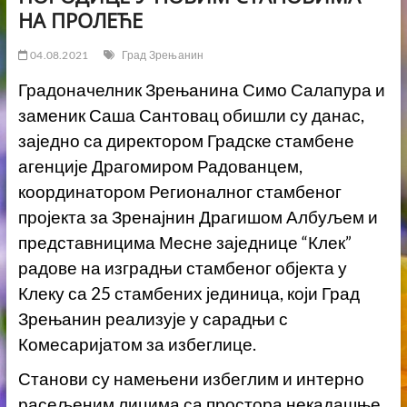
НА ПРОЛЕЋЕ
04.08.2021
Град Зрењанин
Градоначелник Зрењанина Симо Салапура и
заменик Саша Сантовац обишли су данас,
заједно са директором Градске стамбене
агенције Драгомиром Радованцем,
координатором Регионалног стамбеног
пројекта за Зренајнин Драгишом Албуљем и
представницима Месне заједнице “Клек”
радове на изградњи стамбеног објекта у
Клеку са 25 стамбених јединица, који Град
Зрењанин реализује у сарадњи с
Комесаријатом за избеглице.
Станови су намењени избеглим и интерно
расељеним лицима са простора некадашње