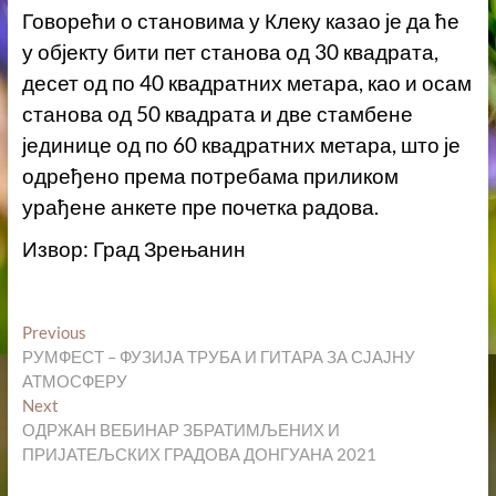
Говорећи о становима у Клеку казао је да ће
у објекту бити пет станова од 30 квадрата,
десет од по 40 квадратних метара, као и осам
станова од 50 квадрата и две стамбене
јединице од по 60 квадратних метара, што је
одређено према потребама приликом
урађене анкете пре почетка радова.
Извор: Град Зрењанин
Кретање
Previous
Previous
post:
РУМФЕСТ – ФУЗИЈА ТРУБА И ГИТАРА ЗА СЈАЈНУ
чланка
АТМОСФЕРУ
Next
Next
post:
ОДРЖАН ВЕБИНАР ЗБРАТИМЉЕНИХ И
ПРИЈАТЕЉСКИХ ГРАДОВА ДОНГУАНА 2021