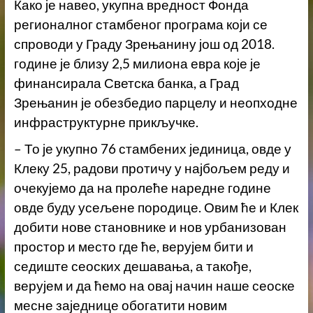
Како је навео, укупна вредност Фонда
регионалног стамбеног програма који се
спроводи у Граду Зрењанину још од 2018.
године је близу 2,5 милиона евра које је
финансирала Светска банка, а Град
Зрењанин је обезбедио парцелу и неопходне
инфраструктурне прикључке.
– То је укупно 76 стамбених јединица, овде у
Клеку 25, радови протичу у најбољем реду и
очекујемо да на пролеће наредне године
овде буду усељене породице. Овим ће и Клек
добити нове становнике и нов урбанизован
простор и место где ће, верујем бити и
седиште сеоских дешавања, а такође,
верујем и да ћемо на овај начин наше сеоске
месне заједнице обогатити новим