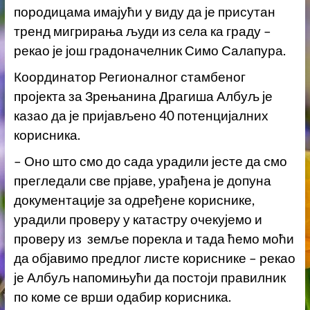
породицама имајући у виду да је присутан
тренд мигрирања људи из села ка граду –
рекао је још градоначелник Симо Салапура.
Координатор Регионалног стамбеног
пројекта за Зрењанина Драгиша Албуљ је
казао да је пријављено 40 потенцијалних
корисника.
– Оно што смо до сада урадили јесте да смо
прегледали све прјаве, урађена је допуна
документације за одређене кориснике,
урадили проверу у катастру очекујемо и
проверу из земље порекла и тада ћемо моћи
да објавимо предлог листе кориснике – рекао
је Албуљ напомињући да постоји правилник
по коме се врши одабир корисника.