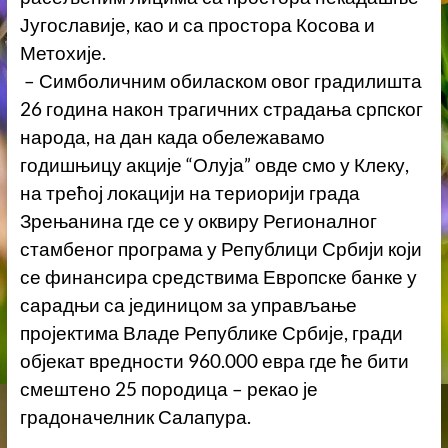
Југославије, као и са простора Косова и
Метохије.
– Симболичним обиласком овог градилишта
26 година након трагичних страдања српског
народа, на дан када обележавамо
годишњицу акције “Олуја” овде смо у Клеку,
на трећој локацији на териорији града
Зрењанина где се у оквиру Регионалног
стамбеног програма у Републици Србији који
се финансира средствима Европске банке у
сарадњи са јединицом за управљање
пројектима Владе Републике Србије, гради
објекат вредности 960.000 евра где ће бити
смештено 25 породица – рекао је
градоначелник Салапура.