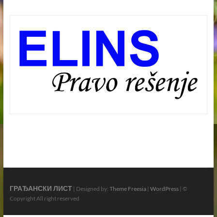
ГРАЂАНСКИ ЛИСТ
| Designed by:
Theme Freesia
|
WordPress
| ©
Copyright All right reserved