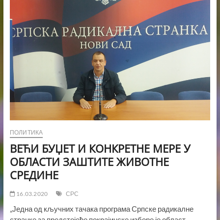
СРПСКЕ
РАДИКАЛЕ!
ПОЛИТИКА
ВЕЋИ БУЏЕТ И КОНКРЕТНЕ МЕРЕ У
ОБЛАСТИ ЗАШТИТЕ ЖИВОТНЕ
СРЕДИНЕ
16.03.2020
СРС
„Једна од кључних тачака програма Српске радикалне
странке за предстојеће покрајинске изборе је област