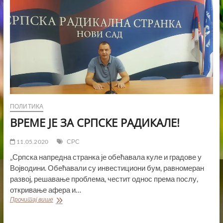
ПОЛИТИКА
ВРЕМЕ ЈЕ ЗА СРПСКЕ РАДИКАЛЕ!
11.05.2020
СРС
„Српска напредна странка је обећавала куле и градове у
Војводини. Обећавали су инвестициони бум, равномеран
развој, решавање проблема, честит однос према послу,
откривање афера и…
ВРЕМЕ
Прочитај више
ЈЕ
ЗА